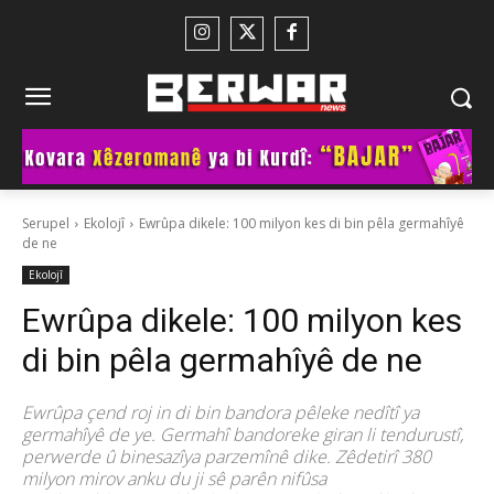
Serupel
Ekolojî
Ewrûpa dikele: 100 milyon kes di bin pêla germahîyê
de ne
Ekolojî
Ewrûpa dikele: 100 milyon kes
di bin pêla germahîyê de ne
Ewrûpa çend roj in di bin bandora pêleke nedîtî ya
germahîyê de ye. Germahî bandoreke giran li tendurustî,
perwerde û binesazîya parzemînê dike. Zêdetirî 380
milyon mirov anku du ji sê parên nifûsa