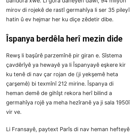
bandora xwe. Li gora daneyên dawî, 94 milyon
mirov di rojekê de rastî germahîya li ser 35 pileyî
hatin û ev hejmar her ku diçe zêdetir dibe.
Îspanya berdêla herî mezin dide
Rewş li başûrê parzemînê pir giran e. Sîstema
çavdêrîyê ya hewayê ya li Îspanyayê eşkere kir
ku tenê di nav çar rojan de (ji yekşemê heta
çarşemê) bi texmînî 212 mirine. Îspanya di
heman demê de gihîşt rekora herî bilind a
germahîya rojê ya meha hezîranê ya ji sala 1950î
vir ve.
Li Fransayê, paytext Parîs di nav heman hefteyê