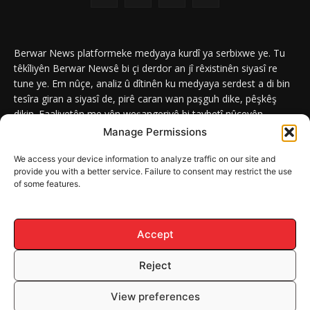
Berwar News platformeke medyaya kurdî ya serbixwe ye. Tu
têkîliyên Berwar Newsê bi çi derdor an jî rêxistinên siyasî re
tune ye. Em nûçe, analiz û dîtinên ku medyaya serdest a di bin
tesîra giran a siyasî de, pirê caran wan paşguh dike, pêşkêş
dikin. Faaliyetên me yên weşangeriyê bi taybetî nûçeyên
navneteweyî yên qeyranên siyasî û civakî û yên têkîlî kurdan e.
Manage Permissions
We access your device information to analyze traffic on our site and
provide you with a better service. Failure to consent may restrict the use
of some features.
DERBAR
ABOUT
Berwar News weşanxaneyek naveroka dîjîtal e ku bi
Berwar
Media
ve girêdayî ye.
Accept
Reject
© Mafê Telîfê 2026, Hemû mafên naveroka malperê BERWAR NEWS
View preferences
parastî ne.