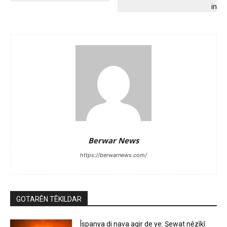
in
Berwar News
https://berwarnews.com/
GOTARÊN TÊKILDAR
Îspanya di nava agir de ye: Şewat nêzîkî