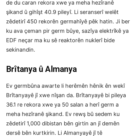
de du caran rekora xwe ya meha hezîranê
şikand û gihîşt 40.9 pileyî. Li seranserî welêt
zêdetirî 450 rekorên germahîyê pêk hatin. Ji ber
ku ava çeman pir germ bûye, sazîya elektrîkê ya
EDF neçar ma ku sê reaktorên nuklerî bide
sekinandin.
Brîtanya û Almanya
Ev germbûna awarte li herêmên hênik ên wekî
Brîtanyayê jî xwe nîşan da. Brîtanyayê bi pileya
36.1 re rekora xwe ya 50 salan a herî germ a
meha hezîranê şikand. Ev rewş bû sedem ku
zêdetirî 1,000 dibistan bên girtin an jî demên
dersê bên kurtkirin. Li Almanyayê jî tê