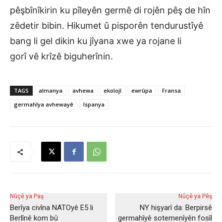
pêşbînîkirin ku pîleyên germê di rojên pêş de hîn
zêdetir bibin. Hikumet û pisporên tendurustîyê
bang li gel dikin ku jîyana xwe ya rojane li
gorî vê krîzê biguherînin.
TAGS
almanya
avhewa
ekolojî
ewrûpa
Fransa
germahîya avhewayê
îspanya
Nûçê ya Paş
Nûçê ya Pêş
Berîya civîna NATOyê E5 li
NY hişyarî da: Berpirsê
Berlînê kom bû
germahîyê sotemenîyên fosîl