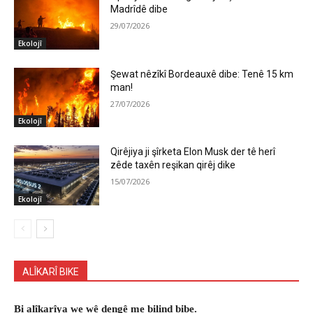
Madrîdê dibe
29/07/2026
Ekolojî
Şewat nêzîkî Bordeauxê dibe: Tenê 15 km
man!
27/07/2026
Ekolojî
Qirêjiya ji şîrketa Elon Musk der tê herî
zêde taxên reşikan qirêj dike
15/07/2026
Ekolojî
ALÎKARÎ BIKE
Bi alîkarîya we wê dengê me bilind bibe.