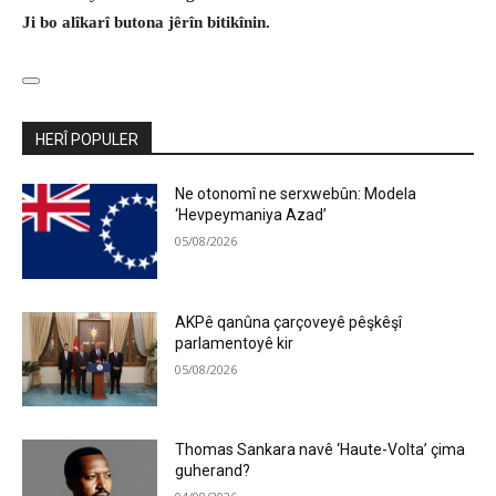
Ji bo alîkarî butona jêrîn bitikînin.
HERÎ POPULER
Ne otonomî ne serxwebûn: Modela
‘Hevpeymaniya Azad’
05/08/2026
AKPê qanûna çarçoveyê pêşkêşî
parlamentoyê kir
05/08/2026
Thomas Sankara navê ‘Haute-Volta’ çima
guherand?