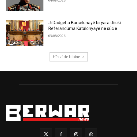
04/08/2026
Ji Dadgeha Barselonayê biryara dîrokî:
Referandûma Katalonyayê ne sûc e
03/08/2026
Hîn zêde bibîne