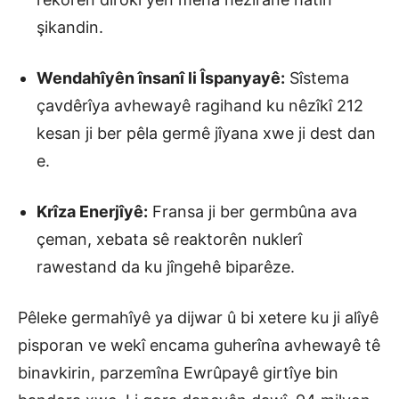
şikandin.
Wendahîyên însanî li Îspanyayê:
Sîstema
çavdêrîya avhewayê ragihand ku nêzîkî 212
kesan ji ber pêla germê jîyana xwe ji dest dan
e.
Krîza Enerjîyê:
Fransa ji ber germbûna ava
çeman, xebata sê reaktorên nuklerî
rawestand da ku jîngehê biparêze.
Pêleke germahîyê ya dijwar û bi xetere ku ji alîyê
pisporan ve wekî encama guherîna avhewayê tê
binavkirin, parzemîna Ewrûpayê girtîye bin