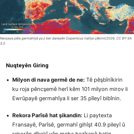
Nexşeya pêla germahîyê ya ji ber daneyên Copernicus hatîye çêkirin/2026, CC BY-SA
3.0
Nuqteyên Giring
Milyon di nava germê de ne:
Tê pêşbînîkirin
ku roja pêncşemê herî kêm 101 milyon mirov li
Ewrûpayê germahîya li ser 35 pîleyî bibînin.
Rekora Parîsê hat şikandin:
Li paytexta
Fransayê, Parîsê, germahî gihîşt 40.9 pileyî û
rekorên dîrokî yên meha hezîranê hatin