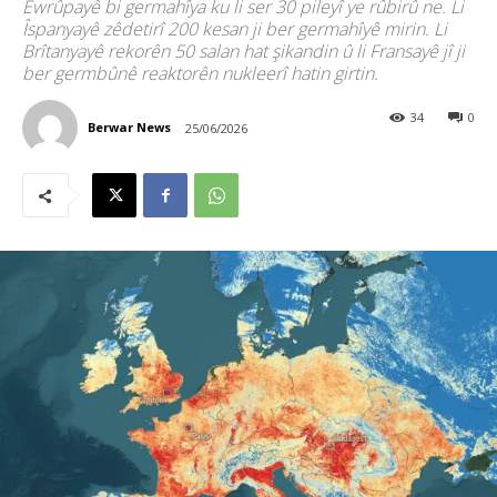
Ewrûpayê bi germahîya ku li ser 30 pileyî ye rûbirû ne. Li
Îspanyayê zêdetirî 200 kesan ji ber germahîyê mirin. Li
Brîtanyayê rekorên 50 salan hat şikandin û li Fransayê jî ji
ber germbûnê reaktorên nukleerî hatin girtin.
34
0
Berwar News
25/06/2026