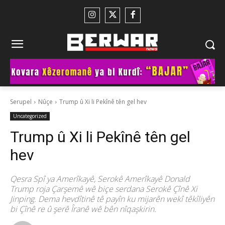
Serupel
Nûçe
Trump û Xi li Pekînê tên gel hev
Uncategorized
Trump û Xi li Pekînê tên gel
hev
Qesra Spî ya Amerîkayê, Serokê Amerîkayê Donald
Trump roja Çarşemê wê biçe serdana Serokê Çînê Xi
Jinping. Dema hevdîtinê tê payîn ku mijarên wekî têkîliyên
bi Çînê re û şerê Îranê wê bên nîqaşkirin.