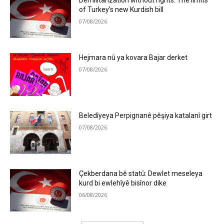
of Turkey’s new Kurdish bill
07/08/2026
Hejmara nû ya kovara Bajar derket
07/08/2026
Beledîyeya Perpignanê pêşiya katalanî girt
07/08/2026
Çekberdana bê statû: Dewlet meseleya
kurd bi ewlehîyê bisînor dike
06/08/2026