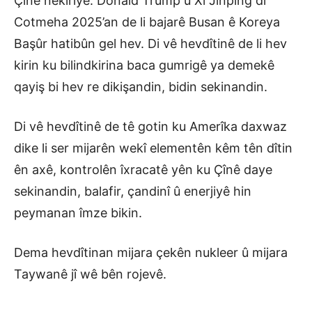
Çînê nekiriye. Donald Trump û Xi Jinping di
Cotmeha 2025’an de li bajarê Busan ê Koreya
Başûr hatibûn gel hev. Di vê hevdîtinê de li hev
kirin ku bilindkirina baca gumrigê ya demekê
qayiş bi hev re dikişandin, bidin sekinandin.
Di vê hevdîtinê de tê gotin ku Amerîka daxwaz
dike li ser mijarên wekî elementên kêm tên dîtin
ên axê, kontrolên îxracatê yên ku Çînê daye
sekinandin, balafir, çandinî û enerjiyê hin
peymanan îmze bikin.
Dema hevdîtinan mijara çekên nukleer û mijara
Taywanê jî wê bên rojevê.