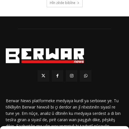
Hîn zêde bibîne
Berwar News platformeke medyaya kurdî ya serbixwe ye. Tu
têkîliyên Berwar Newsê bi çi derdor an jî rêxistinên siyasî re
tune ye. Em nûçe, analiz û dîtinên ku medyaya serdest a di bin
tesîra giran a siyasî de, pirê caran wan paşguh dike, pêşkêş
dikin. Faaliyetên me yên weşangeriyê bi taybetî nûçeyên