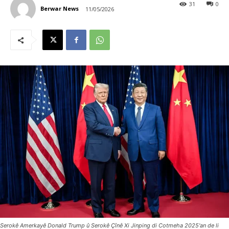
31
0
Berwar News
11/05/2026
Serokê Amerkayê Donald Trump û Serokê Çînê Xi Jinping di Cotmeha 2025'an de li