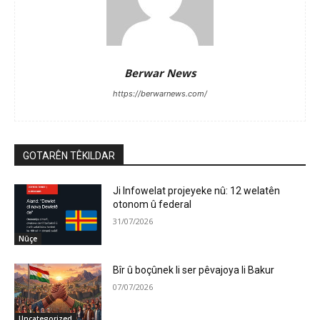
Berwar News
https://berwarnews.com/
GOTARÊN TÊKILDAR
Ji Infowelat projeyeke nû: 12 welatên
otonom û federal
31/07/2026
Nûçe
Bîr û boçûnek li ser pêvajoya li Bakur
07/07/2026
Uncategorized