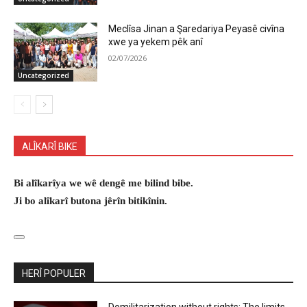
Meclîsa Jinan a Şaredariya Peyasê civîna
xwe ya yekem pêk anî
02/07/2026
Uncategorized
ALÎKARÎ BIKE
Bi alîkarîya we wê dengê me bilind bibe.
Ji bo alîkarî butona jêrîn bitikînin.
HERÎ POPULER
Demilitarization without rights: The limits