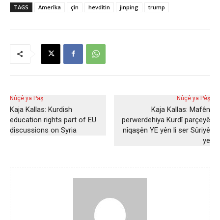
TAGS
Amerîka
çîn
hevdîtin
jinping
trump
Nûçê ya Paş
Nûçê ya Pêş
Kaja Kallas: Kurdish
Kaja Kallas: Mafên
education rights part of EU
perwerdehiya Kurdî parçeyê
discussions on Syria
nîqaşên YE yên li ser Sûriyê
ye