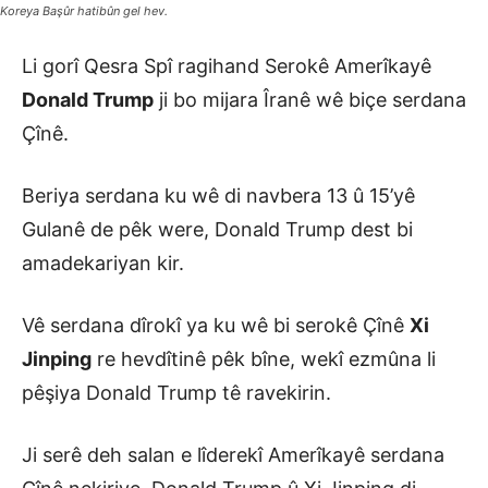
Koreya Başûr hatibûn gel hev.
Li gorî Qesra Spî ragihand Serokê Amerîkayê
Donald Trump
ji bo mijara Îranê wê biçe serdana
Çînê.
Beriya serdana ku wê di navbera 13 û 15’yê
Gulanê de pêk were, Donald Trump dest bi
amadekariyan kir.
Vê serdana dîrokî ya ku wê bi serokê Çînê
Xi
Jinping
re hevdîtinê pêk bîne, wekî ezmûna li
pêşiya Donald Trump tê ravekirin.
Ji serê deh salan e lîderekî Amerîkayê serdana