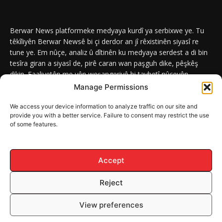
Berwar News platformeke medyaya kurdî ya serbixwe ye. Tu
têkîliyên Berwar Newsê bi çi derdor an jî rêxistinên siyasî re
tune ye. Em nûçe, analiz û dîtinên ku medyaya serdest a di bin
tesîra giran a siyasî de, pirê caran wan paşguh dike, pêşkêş
dikin. Faaliyetên me yên weşangeriyê bi taybetî nûçeyên
navneteweyî yên qeyranên siyasî û civakî û yên têkîlî kurdan e.
Manage Permissions
We access your device information to analyze traffic on our site and
provide you with a better service. Failure to consent may restrict the use
of some features.
DERBAR
ABOUT
Berwar News weşanxaneyek naveroka dîjîtal e ku bi
Berwar
Media
ve girêdayî ye.
Accept
Reject
© Mafê Telîfê 2026, Hemû mafên naveroka malperê BERWAR NEWS
View preferences
parastî ne.