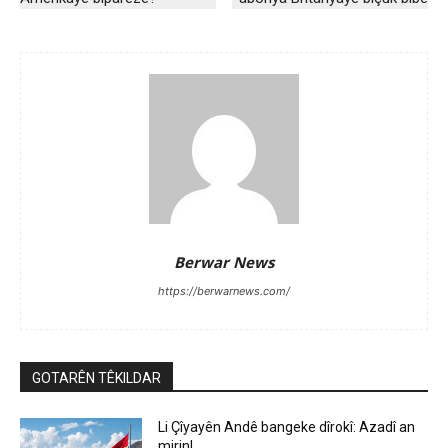
Berwar News
https://berwarnews.com/
GOTARÊN TÊKILDAR
Li Çîyayên Andê bangeke dîrokî: Azadî an
mirin!