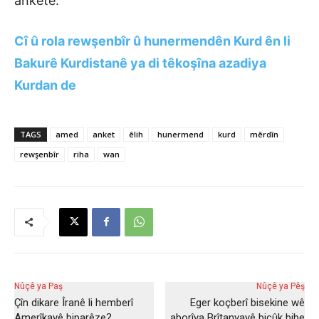
anketê.
Cî û rola rewşenbîr û hunermendên Kurd ên li
Bakurê Kurdistanê ya di têkoşîna azadiya
Kurdan de
TAGS
amed
anket
êlih
hunermend
kurd
mêrdîn
rewşenbîr
riha
wan
Nûçê ya Paş
Nûçê ya Pêş
Çîn dikare Îranê li hemberî
Eger koçberî bisekine wê
Amerîkayê biparêze?
aborîya Brîtanyayê biçûk bibe