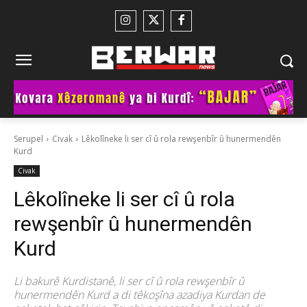
Serupel
Civak
Lêkolîneke li ser cî û rola rewşenbîr û hunermendên
Kurd
Civak
Lêkolîneke li ser cî û rola
rewşenbîr û hunermendên
Kurd
Li bakurê Kurdistanê, li ser cî û rola rewşenbîr û
hunermendên Kurd a di têkoşîna azadiya Kurdan de