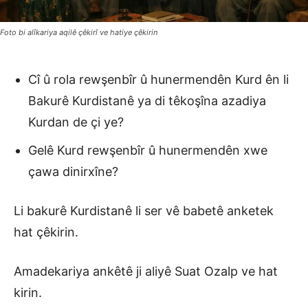
Foto bi alîkariya aqilê çêkirî ve hatiye çêkirin
Cî û rola rewşenbîr û hunermendên Kurd ên li
Bakurê Kurdistanê ya di têkoşîna azadiya
Kurdan de çi ye?
Gelê Kurd rewşenbîr û hunermendên xwe
çawa dinirxîne?
Li bakurê Kurdistanê li ser vê babetê anketek
hat çêkirin.
Amadekariya ankêtê ji aliyê Suat Ozalp ve hat
kirin.