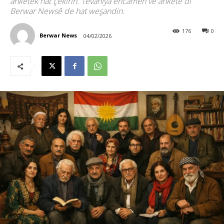
anketek hat çêkirin. Tevahiya encamên vê anketê di
Berwar Newsê de hat weşandin.
176
0
Berwar News
04/02/2026