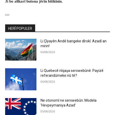
Ji bo alîkarî butona jêrîn bitikînin.
HERÎ POPULER
Li Çîyayên Andê bangeke dîrokî: Azadî an
mirin!
06/08/2026
Li Quebecê nîqaşa serxwebûnê: Payizê
referandûmeke nû tê?
06/08/2026
Ne otonomî ne serxwebûn: Modela
‘Hevpeymaniya Azad’
05/08/2026