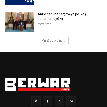
AKPê qanûna çarçoveyê pêşkêşî
parlamentoyê kir
05/08/2026
Hîn zêde bibîne