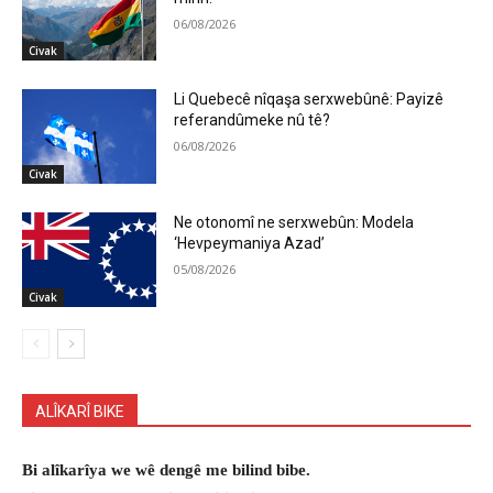
06/08/2026
Civak
Li Quebecê nîqaşa serxwebûnê: Payizê
referandûmeke nû tê?
06/08/2026
Civak
Ne otonomî ne serxwebûn: Modela
‘Hevpeymaniya Azad’
05/08/2026
Civak
ALÎKARÎ BIKE
Bi alîkarîya we wê dengê me bilind bibe.