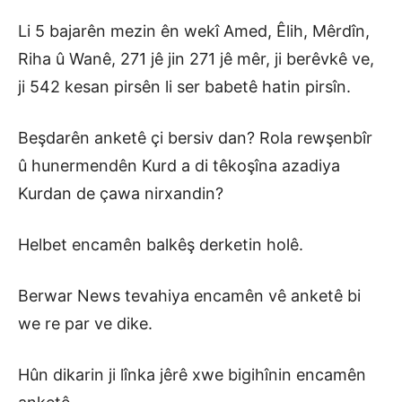
Li 5 bajarên mezin ên wekî Amed, Êlih, Mêrdîn,
Riha û Wanê, 271 jê jin 271 jê mêr, ji berêvkê ve,
ji 542 kesan pirsên li ser babetê hatin pirsîn.
Beşdarên anketê çi bersiv dan? Rola rewşenbîr
û hunermendên Kurd a di têkoşîna azadiya
Kurdan de çawa nirxandin?
Helbet encamên balkêş derketin holê.
Berwar News tevahiya encamên vê anketê bi
we re par ve dike.
Hûn dikarin ji lînka jêrê xwe bigihînin encamên