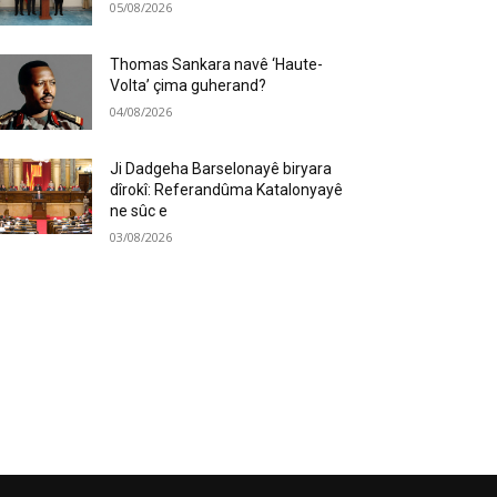
05/08/2026
Thomas Sankara navê ‘Haute-
Volta’ çima guherand?
04/08/2026
Ji Dadgeha Barselonayê biryara
dîrokî: Referandûma Katalonyayê
ne sûc e
03/08/2026