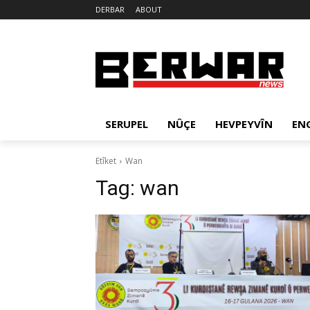
DERBAR
ABOUT
SERUPEL
NÛÇE
HEVPEYVÎN
EN
Etîket
Wan
Tag:
wan