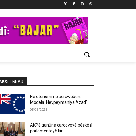
MOST READ
Ne otonomî ne serxwebûn:
Modela ‘Hevpeymaniya Azad’
05/08/2026
AKPê qanûna çarçoveyê pêşkêşî
parlamentoyê kir