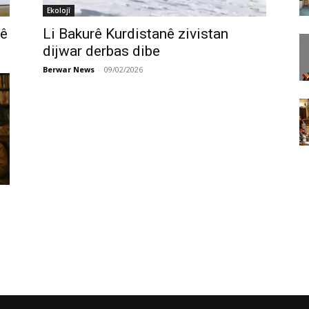
Ekolojî
yê
Li Bakurê Kurdistanê zivistan
dijwar derbas dibe
Berwar News
-
09/02/2026