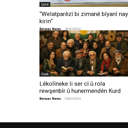
Çand
“Welatparêzî bi zimanê bîyanî na
kirin”
Berwar News
-
18/05/2026
Civak
Lêkolîneke li ser cî û rola
rewşenbîr û hunermendên Kurd
Berwar News
-
04/02/2026