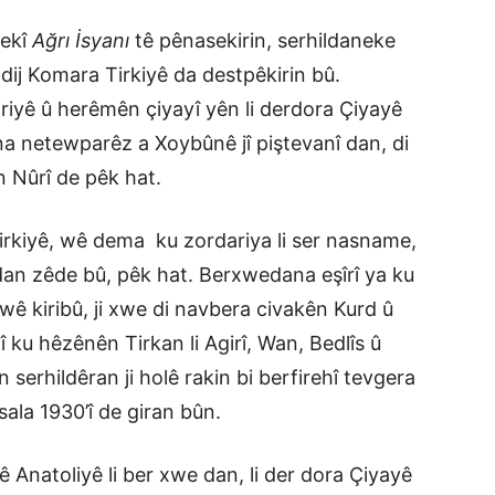
wekî
Ağrı İsyanı
tê pênasekirin, serhildaneke
 dij Komara Tirkiyê da destpêkirin bû.
riyê û herêmên çiyayî yên li derdora Çiyayê
ina netewparêz a Xoybûnê jî piştevanî dan, di
 Nûrî de pêk hat.
irkiyê, wê dema ku zordariya li ser nasname,
rdan zêde bû, pêk hat. Berxwedana eşîrî ya ku
wê kiribû, ji xwe di navbera civakên Kurd û
î ku hêzênên Tirkan li Agirî, Wan, Bedlîs û
erhildêran ji holê rakin bi berfirehî tevgera
sala 1930’î de giran bûn.
ê Anatoliyê li ber xwe dan, li der dora Çiyayê