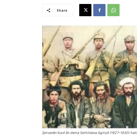
Share
Şervanên Kurd ên dema Serhildana Agiriyê (1927–1930) hatine 