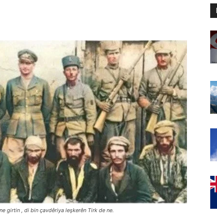
girtin , di bin çavdêriya leşkerên Tirk de ne.