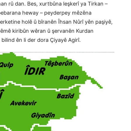
an rû dan. Bes, xurtbûna leşkerî ya Tirkan –
bombebarana heway – peyderpey mêzêna
erketine holê û bîranên Îhsan Nûrî yên paşiyê,
rêmê kiribûn wêran û şervanên Kurdan
lind ên li der dora Çiyayê Agirî.