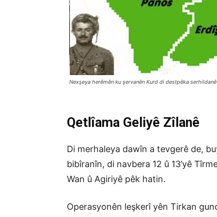
Nexşeya herêmên ku şervanên Kurd di destpêka serhildanê d
Qetlîama Geliyê Zîlanê
Di merhaleya dawîn a tevgerê de, bu
bibîranîn, di navbera 12 û 13’yê Tîrm
Wan û Agiriyê pêk hatin.
Operasyonên leşkerî yên Tirkan gund