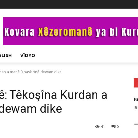
GLISH
VÎDYO
Kurdan a manê û naskirinê dewam dike
ojê: Têkoşîna Kurdan a
Bi
 dewam dike
Ji
41
0