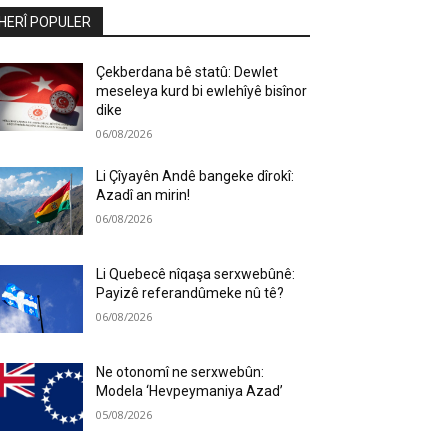
HERÎ POPULER
Çekberdana bê statû: Dewlet
meseleya kurd bi ewlehîyê bisînor
dike
06/08/2026
Li Çîyayên Andê bangeke dîrokî:
Azadî an mirin!
06/08/2026
Li Quebecê nîqaşa serxwebûnê:
Payizê referandûmeke nû tê?
06/08/2026
Ne otonomî ne serxwebûn:
Modela ‘Hevpeymaniya Azad’
05/08/2026