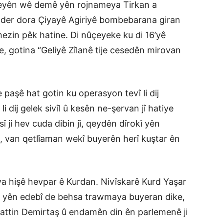
ûçeyên wê demê yên rojnameya Tirkan a
li der dora Çiyayê Agiriyê bombebarana giran
mezin pêk hatine. Di nûçeyeke ku di 16’yê
, gotina “Geliyê Zîlanê tije cesedên mirovan
 paşê hat gotin ku operasyon tevî li dij
 dij gelek sivîl û kesên ne-şervan jî hatiye
 ji hev cuda dibin jî, qeydên dîrokî yên
 van qetlîaman wekî buyerên herî kuştar ên
iya hişê hevpar ê Kurdan. Nivîskarê Kurd Yaşar
 yên edebî de behsa trawmaya buyeran dike,
hattin Demirtaş û endamên din ên parlemenê ji