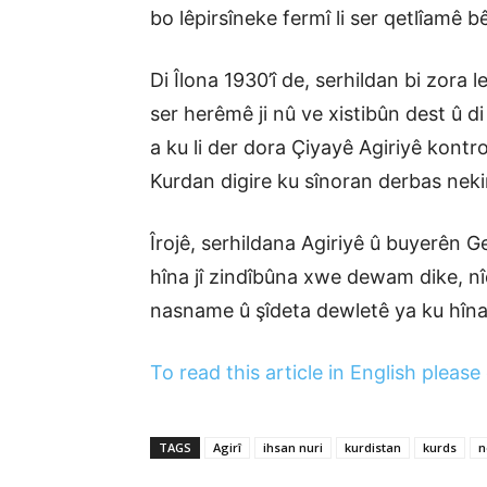
bo lêpirsîneke fermî li ser qetlîamê bê
Di Îlona 1930’î de, serhildan bi zora l
ser herêmê ji nû ve xistibûn dest û 
a ku li der dora Çiyayê Agiriyê kontr
Kurdan digire ku sînoran derbas nekin
Îrojê, serhildana Agiriyê û buyerên G
hîna jî zindîbûna xwe dewam dike, nî
nasname û şîdeta dewletê ya ku hîna 
To read this article in English please 
TAGS
Agirî
ihsan nuri
kurdistan
kurds
n