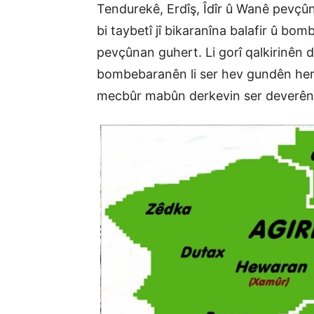
Tendurekê, Erdîş, Îdîr û Wanê pevçûn
bi taybetî jî bikaranîna balafir û 
pevçûnan guhert. Li gorî qalkirinên d
bombebaranên li ser hev gundên he
mecbûr mabûn derkevin ser deverên bi