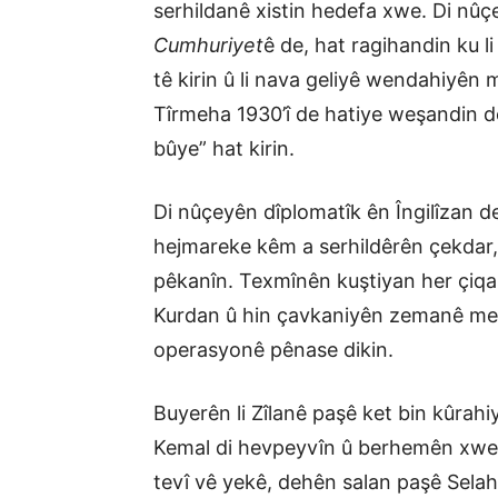
serhildanê xistin hedefa xwe. Di n
Cumhuriyet
ê de, hat ragihandin ku 
tê kirin û li nava geliyê wendahiyên 
Tîrmeha 1930’î de hatiye weşandin de
bûye” hat kirin.
Di nûçeyên dîplomatîk ên Îngilîzan de
hejmareke kêm a serhildêrên çekdar, li
pêkanîn. Texmînên kuştiyan her çiqasî
Kurdan û hin çavkaniyên zemanê me,
operasyonê pênase dikin.
Buyerên li Zîlanê paşê ket bin kûrah
Kemal di hevpeyvîn û berhemên xwe
tevî vê yekê, dehên salan paşê Sela