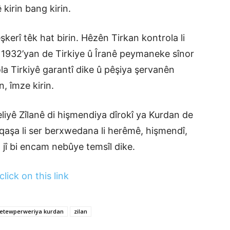
 kirin bang kirin.
eşkerî têk hat birin. Hêzên Tirkan kontrola li
di 1932’yan de Tirkiye û Îranê peymaneke sînor
ola Tirkiyê garantî dike û pêşiya şervanên
, îmze kirin.
eliyê Zîlanê di hişmendiya dîrokî ya Kurdan de
qaşa li ser berxwedana li herêmê, hişmendî,
jî bi encam nebûye temsîl dike.
click on this link
etewperweriya kurdan
zilan