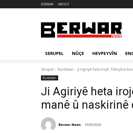
DERBAR
ABOUT
SERUPEL
NÛÇE
HEVPEYVÎN
EN
Serupel
Kurdistan
Ji Agiriyê heta irojê: Têkoşîna 
Kurdistan
Ji Agiriyê heta ir
manê û naskirinê
Berwar News
19/05/2026