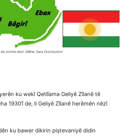
e xistine dest /Wêne: Sara Distribution
yerên ku wekî Qetlîama Geliyê Zîlanê tê
eha 1930’î de, li Geliyê Zîlanê herêmên nêzî
ên ku bawer dikirin piştevaniyê didin