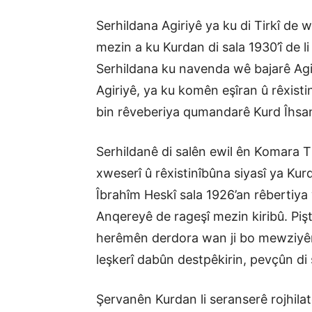
Serhildana Agiriyê ya ku di Tirkî de 
mezin a ku Kurdan di sala 1930’î de li
Serhildana ku navenda wê bajarê Agi
Agiriyê, ya ku komên eşîran û rêxist
bin rêveberiya qumandarê Kurd Îhsan
Serhildanê di salên ewil ên Komara T
xweserî û rêxistinîbûna siyasî ya Ku
Îbrahîm Heskî sala 1926’an rêbertiya 
Anqereyê de rageşî mezin kiribû. Pişt
herêmên derdora wan ji bo mewziyên s
leşkerî dabûn destpêkirin, pevçûn di 
Şervanên Kurdan li seranserê rojhilat