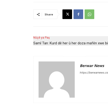
Share
Nûçê ya Paş
Samî Tan: Kurd dê her û her doza mafên xwe bi
Berwar News
https://berwarnews.c