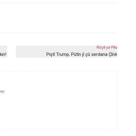
Nûçê ya Pêş
kin!
Piştî Trump, Pûtîn jî çû serdana Çînê
om/