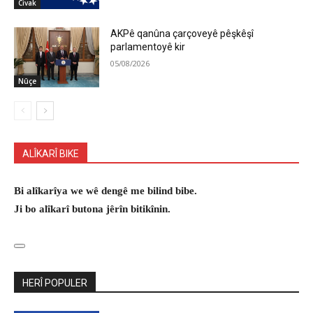
Civak
AKPê qanûna çarçoveyê pêşkêşî
parlamentoyê kir
05/08/2026
Nûçe
ALÎKARÎ BIKE
Bi alîkarîya we wê dengê me bilind bibe.
Ji bo alîkarî butona jêrîn bitikînin.
HERÎ POPULER