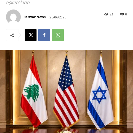
eşkerekirin.
21
0
Berwar News
26/06/2026