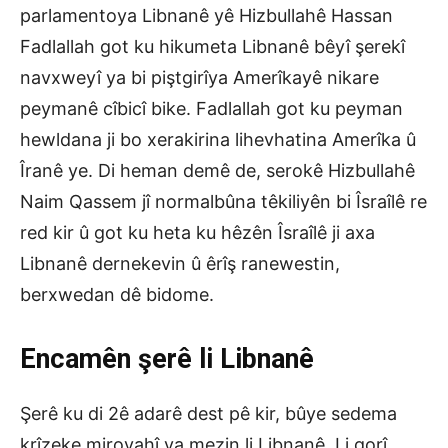
parlamentoya Libnanê yê Hizbullahê Hassan
Fadlallah got ku hikumeta Libnanê bêyî şerekî
navxweyî ya bi piştgirîya Amerîkayê nikare
peymanê cîbicî bike. Fadlallah got ku peyman
hewldana ji bo xerakirina lihevhatina Amerîka û
Îranê ye. Di heman demê de, serokê Hizbullahê
Naim Qassem jî normalbûna têkiliyên bi Îsraîlê re
red kir û got ku heta ku hêzên Îsraîlê ji axa
Libnanê dernekevin û êrîş ranewestin,
berxwedan dê bidome.
Encamên şerê li Libnanê
Şerê ku di 2ê adarê dest pê kir, bûye sedema
krîzeke mirovahî ya mezin li Libnanê. Li gorî