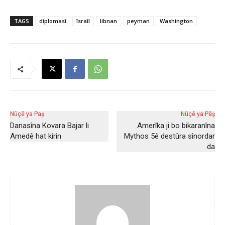
TAGS
dîplomasî
îsraîl
libnan
peyman
Washington
Nûçê ya Paş
Nûçê ya Pêş
Danasîna Kovara Bajar li
Amerîka ji bo bikaranîna
Amedê hat kirin
Mythos 5ê destûra sînordar
da