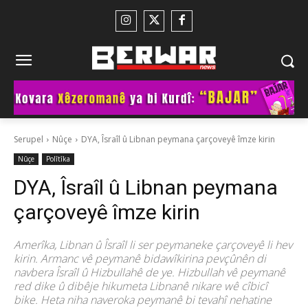
Serupel
Nûçe
DYA, Îsraîl û Libnan peymana çarçoveyê îmze kirin
Nûçe
Polîtîka
DYA, Îsraîl û Libnan peymana
çarçoveyê îmze kirin
Amerîka, Libnan û Îsraîl li ser peymaneke çarçoveyê li hev
kirin. Armanc vê peymanê bidawîkirina pevçûnên di
navbera Îsraîl û Hizbullahê de ye. Hizbullah vê peymanê
red dike û dibêje hikumeta Libnanê nikare wê cîbicî
bike. Heta niha naveroka peymanê bi tevahî nehatine