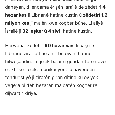
daneyan, di encama êrişên Îsraîlê de zêdetirî
4
hezar kes
li Libnanê hatine kuştin û
zêdetirî 1.2
milyon kes
ji malên xwe koçber bûne. Li aliyê
Îsraîlê jî
32 leşker û 4 sivîl
hatine kuştin.
Herweha, zêdetirî
90 hezar
xanî
li başûrê
Libnanê zirar dîtine an jî bi tevahî hatine
hilweşandin. Li gelek bajar û gundan torên avê,
elektrîkê, telekomunîkasyonê û navendên
tenduristiyê jî zirarên giran dîtine ku ev yek
vegera bi deh hezaran malbatên koçber re
dijwartir kiriye.