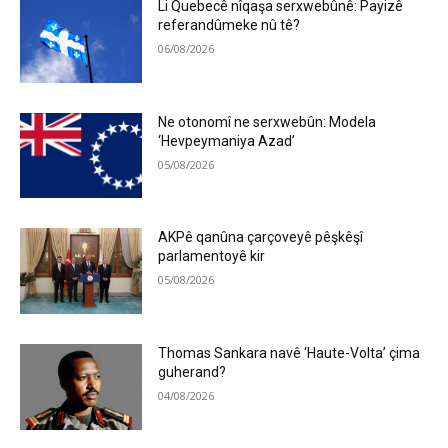
Li Quebecê nîqaşa serxwebûnê: Payizê
referandûmeke nû tê?
06/08/2026
Ne otonomî ne serxwebûn: Modela
‘Hevpeymaniya Azad’
05/08/2026
AKPê qanûna çarçoveyê pêşkêşî
parlamentoyê kir
05/08/2026
Thomas Sankara navê ‘Haute-Volta’ çima
guherand?
04/08/2026