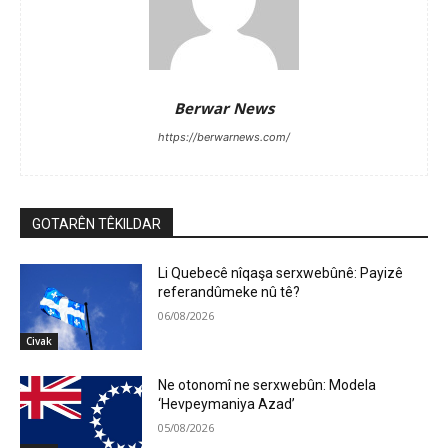
Berwar News
https://berwarnews.com/
GOTARÊN TÊKILDAR
Li Quebecê nîqaşa serxwebûnê: Payizê
referandûmeke nû tê?
06/08/2026
Civak
Ne otonomî ne serxwebûn: Modela
‘Hevpeymaniya Azad’
05/08/2026