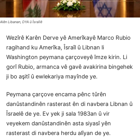
Alên Libanan, DYA û Îsraîlê
Wezîrê Karên Derve yê Amerîkayê Marco Rubio
ragihand ku Amerîka, Îsraîl û Libnan li
Washington peymana çarçoveyê îmze kirin. Li
gorî Rubio, armanca vê gavê avakirina bingehek
ji bo aşitî û ewlekariya mayînde ye.
Peymana çarçove encama pênc tûrên
danûstandinên rasterast ên di navbera Libnan û
Îsraelê de ye. Ev yek ji sala 1983an û vir
veyekem danûstandinên asta siyasî yên
rasterast di navbera herdu alîyan de ye.