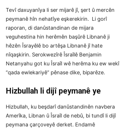
Tevî daxuyanîya li ser mijarê jî, şert û mercên
peymanê hîn nehatîye eşkerekirin. Li gorî
raporan, di danûstandinan de mijara
veguhestina hin herêmên başûrê Libnanê ji
hêzên Îsrayêlê bo artêşa Libnanê jî hate
nîqaşkirin. Serokwezîrê Îsraîlê Benjamin
Netanyahu got ku Îsraîl wê herêma ku ew wekî
“qada ewlekariyê” pênase dike, biparêze.
Hizbullah
li dijî peymanê ye
Hizbullah, ku beşdarî danûstandinên navbera
Amerîka, Libnan û Îsraîl de nebû, bi tundî li dijî
peymana çarçoveyê derket. Endamê