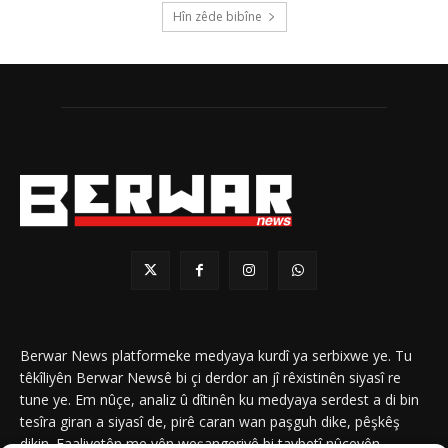
Hîn zêde bibîne
Berwar News platformeke medyaya kurdî ya serbixwe ye. Tu
têkîliyên Berwar Newsê bi çi derdor an jî rêxistinên siyasî re
tune ye. Em nûçe, analiz û dîtinên ku medyaya serdest a di bin
tesîra giran a siyasî de, pirê caran wan paşguh dike, pêşkêş
dikin. Faaliyetên me yên weşangeriyê bi taybetî nûçeyên