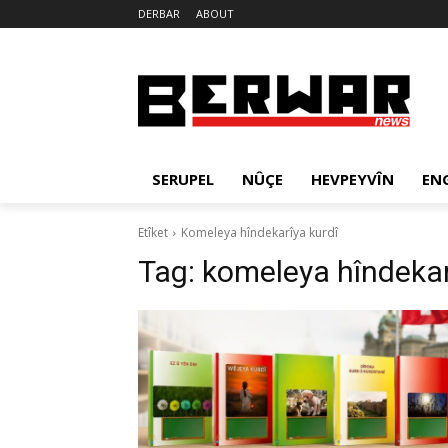
DERBAR
ABOUT
SERUPEL
NÛÇE
HEVPEYVÎN
EN
Etîket
Komeleya hîndekarîya kurdî
Tag:
komeleya hîndekar