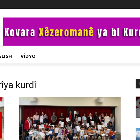
GLISH
VÎDYO
îya kurdî