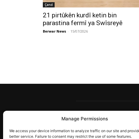
Çand
21 pirtûkên kurdî ketin bin
parastina fermî ya Swîsreyê
Berwar News
-
15/07/2026
Manage Permissions
Berw
têkîl
We access your device information to analyze traffic on our site and provid
ye. 
better service. Failure to consent may restrict the use of some features.