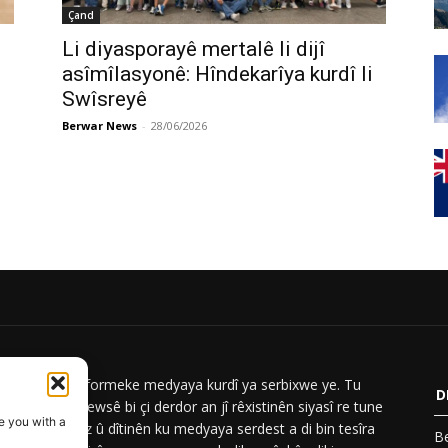
Çand
Li diyasporayê mertalê li dijî
asîmîlasyonê: Hîndekarîya kurdî li
Swîsreyê
Berwar News
-
28/06/2026
ar News platformeke medyaya kurdî ya serbixwe ye. Tu
D
iyên Berwar Newsê bi çi derdor an jî rêxistinên siyasî re tune
e you with a
Em nûçe, analiz û dîtinên ku medyaya serdest a di bin tesîra
Be