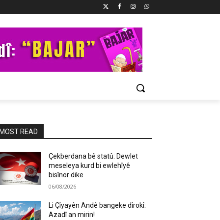
MOST READ
Çekberdana bê statû: Dewlet
meseleya kurd bi ewlehîyê
bisînor dike
06/08/2026
Li Çîyayên Andê bangeke dîrokî:
Azadî an mirin!