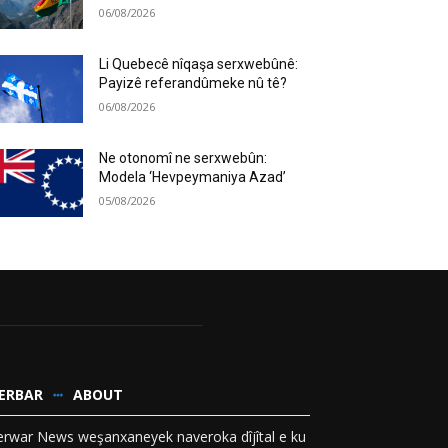
06/08/2026
Li Quebecê nîqaşa serxwebûnê:
Payizê referandûmeke nû tê?
06/08/2026
Ne otonomî ne serxwebûn:
Modela ‘Hevpeymaniya Azad’
05/08/2026
ERBAR
ABOUT
rwar News weşanxaneyek naveroka dîjîtal e ku