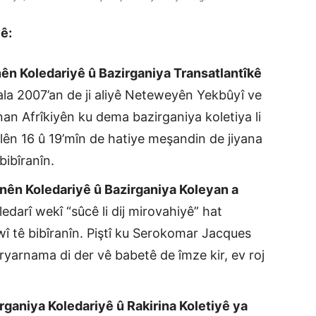
ê:
nên Koledariyê û Bazirganiya Transatlantîkê
ala 2007’an de ji aliyê Neteweyên Yekbûyî ve
yonan Afrîkiyên ku dema bazirganiya koletiya li
ên 16 û 19’mîn de hatiye meşandin de jiyana
bibîranîn.
anên Koledariyê û Bazirganiya Koleyan a
ledarî wekî “sûcê li dij mirovahiyê” hat
ewî tê bibîranîn. Piştî ku Serokomar Jacques
iryarnama di der vê babetê de îmze kir, ev roj
rganiya Koledariyê û Rakirina Koletiyê ya