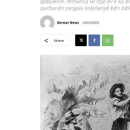
qebûlkirin. Armanca vê rojê ev e ku b
qurbanên pergala koledariyê bên bibî
Berwar News
25/03/2026
Share