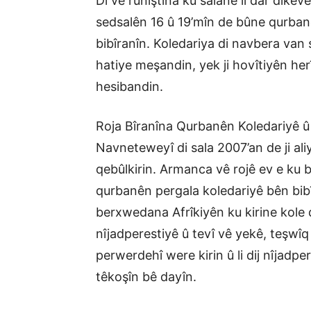
Di vê rûniştina ku salane li dar dikev
sedsalên 16 û 19’mîn de bûne qurbanê
bibîranîn. Koledariya di navbera van s
hatiye meşandin, yek ji hovîtiyên her
hesibandin.
Roja Bîranîna Qurbanên Koledariyê û 
Navneteweyî di sala 2007’an de ji al
qebûlkirin. Armanca vê rojê ev e ku b
qurbanên pergala koledariyê bên bibî
berxwedana Afrîkiyên ku kirine kole 
nîjadperestiyê û tevî vê yekê, teşwîq
perwerdehî were kirin û li dij nîjad
têkoşîn bê dayîn.