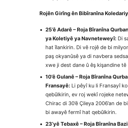
Rojên Girîng ên Bibîranîna Koledariy
25’ê Adarê – Roja Bîranîna Qurba
ya Koletiyê ya Navneteweyî:
Di s
hat îlankirin. Di vê rojê de bi mil
paş okyanûsê ya di navbera sedsal
xwe ji dest dane û êş kişandine tê 
10’ê Gulanê – Roja Bîranîna Qurb
Fransayê:
Li pêyî ku li Fransayî ko
qebûlkirin, ev roj wekî rojeke net
Chirac di 30’ê Çileya 2006’an de b
bi awayê fermî hat qebûlkirin.
23’yê Tebaxê – Roja Bîranîna Bazi