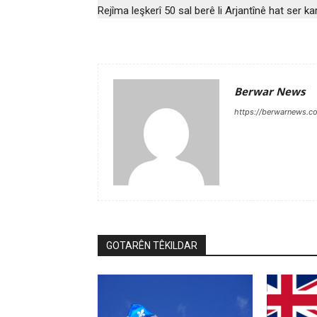
Rejîma leşkerî 50 sal berê li Arjantînê hat ser ka
Berwar News
https://berwarnews.c
GOTARÊN TÊKILDAR