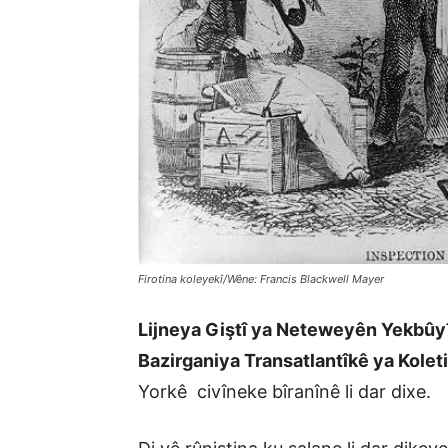
Firotina koleyekî/Wêne: Francis Blackwell Mayer
Lijneya Giştî ya Neteweyên Yekbûy
Bazirganiya Transatlantîkê ya Kole
Yorkê civîneke bîranînê li dar dixe.