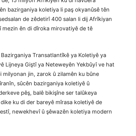
e de, 15 milyon Afrîkiyên ku di navbera
n bazirganiya koletiya li paş okyanûsê tên
edsalan de zêdetirî 400 salan li dij Afrîkiyan
î mezin ên di dîroka mirovatiyê de tê
Bazirganiya Transatlantîkê ya Koletiyê ya
iyê Lijneya Giştî ya Neteweyên Yekbûyî ve hat
i milyonan jin, zarok û zilamên ku bûne
ranîn, sûcên bazirganiya koletiyê û
derkeve pêş, balê bikişîne ser talûkeya
 dike ku di der bareyê mîrasa koletiyê de
perestî, newekhevî û şêwazên koletiya modern