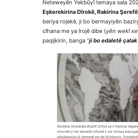
Neteweyên Yekbûyî temaya sala 202
Eşkerekirina Dîrokê, Rakirina Şere
beriya rojekê, ji bo bermayiyên bazir
cîhana me ya îrojê dibe (
yên wekî xe
paqijkirin, banga “
ji bo edaletê çalak
Serdana Stranbêja Brazîlî IZA’yê ya li Keştiya Veg
mirovên ji her deverên cîhanê li ser mîrasa bazirgan
pêşdaraziya di zemanê me de tê bikoşin. Fotokêşê N