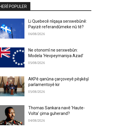
HERÎ POPULER
Li Quebecê nîqaşa serxwebûnê:
Payizê referandûmeke nû tê?
06/08/2026
Ne otonomî ne serxwebûn:
Modela ‘Hevpeymaniya Azad’
05/08/2026
AKPê qanûna çarçoveyê pêşkêşî
parlamentoyê kir
05/08/2026
Thomas Sankara navê ‘Haute-
Volta’ çima guherand?
04/08/2026