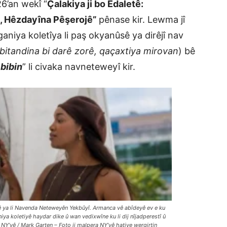
6’an wekî “
Çalakiya ji bo Edaletê:
fê, Hêzdayîna Pêşerojê”
pênase kir. Lewma jî
ganiya koletîya li paş okyanûsê ya dirêjî nav
bitandina bi darê zorê, qaçaxtiya mirovan
) bê
 bibin
” li civaka navneteweyî kir.
erê ya li Navenda Neteweyên Yekbûyî. Armanca vê abîdeyê ev e ku
iya koletiyê haydar dike û wan vedixwîne ku li dij nîjadperestî û
Y’yê / Mark Garten – Foto ji malpera NY’yê hatiye wergirtin