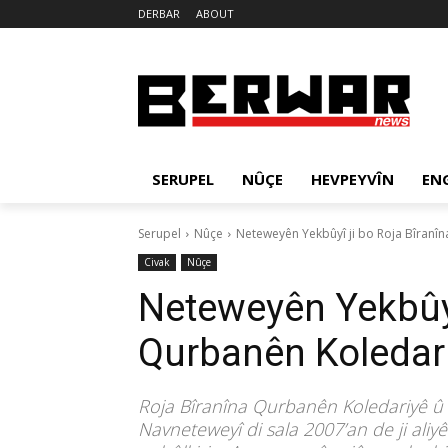
DERBAR
ABOUT
SERUPEL
NÛÇE
HEVPEYVÎN
EN
Serupel
Nûçe
Neteweyên Yekbûyî ji bo Roja Bîranîn
Civak
Nûçe
Neteweyên Yekbûyî
Qurbanên Koledari
Roja Bîranîna Qurbanên Koledariyê û B
Navneteweyî di sala 2007’an de ji aliy