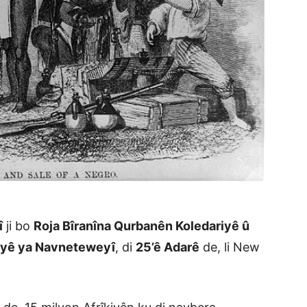
î
ji bo
Roja Bîranîna Qurbanên Koledariyê û
tiyê ya Navneteweyî
, di
25’ê Adarê
de, li New