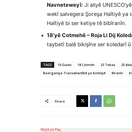
Navneteweyî:
Ji aliyê UNESCO’yê v
wekî salvegera Şoreşa Haîtiyê ya d
Haîtiyê bi ser ketiye tê bibîranîn.
18’yê Cotmehê – Roja Li Dij Koled
taybetî balê bikişîne ser koledarî 
TAGS
10 Gulan
18 Cotmeh
23 Tebax
25 Ada
Bazirganiya Transatlantîkê ya Koletiyê
Bîranîn
K
Share
Nûçê ya Paş