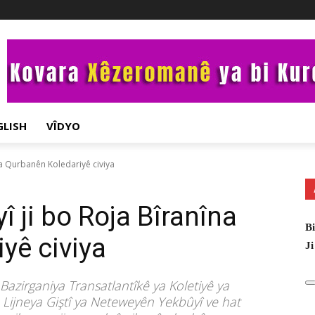
GLISH
VÎDYO
a Qurbanên Koledariyê civiya
 ji bo Roja Bîranîna
Bi
yê civiya
Ji
azirganiya Transatlantîkê ya Koletiyê ya
ê Lijneya Giştî ya Neteweyên Yekbûyî ve hat