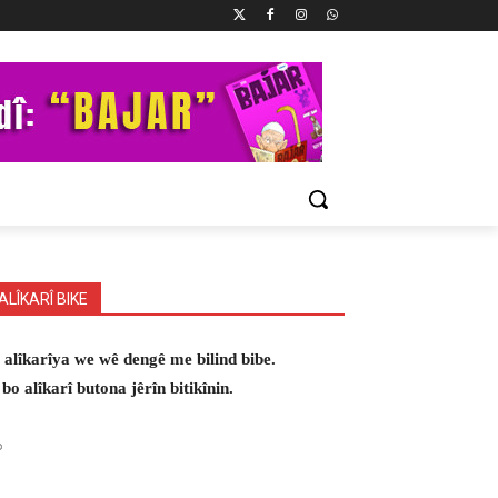
ALÎKARÎ BIKE
 alîkarîya we wê dengê me bilind bibe.
 bo alîkarî butona jêrîn bitikînin.