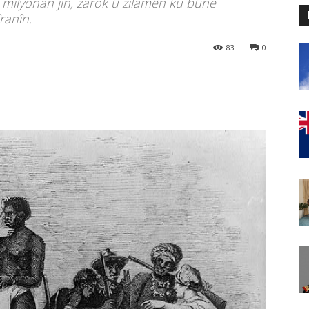
i milyonan jin, zarok û zilamên ku bûne
ranîn.
83
0