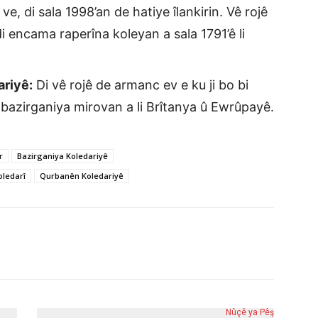
e, di sala 1998’an de hatiye îlankirin. Vê rojê
i encama raperîna koleyan a sala 1791’ê li
ariyê:
Di vê rojê de armanc ev e ku ji bo bi
û bazirganiya mirovan a li Brîtanya û Ewrûpayê.
r
Bazirganiya Koledariyê
oledarî
Qurbanên Koledariyê
Nûçê ya Pêş