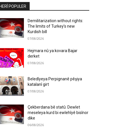
HERÎ POPULER
Demilitarization without rights:
The limits of Turkey’s new
Kurdish bill
07/08/2026
Hejmara nû ya kovara Bajar
derket
07/08/2026
Beledîyeya Perpignanê pêşiya
katalanî girt
07/08/2026
Çekberdana bê statû: Dewlet
meseleya kurd bi ewlehîyê bisînor
dike
06/08/2026