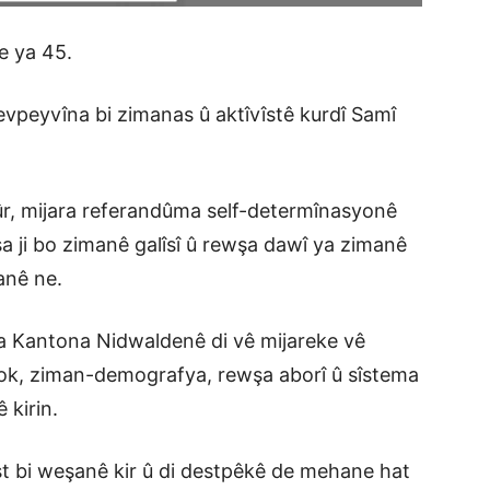
e ya 45.
evpeyvîna bi zimanas û aktîvîstê kurdî Samî
, mijara referandûma self-determînasyonê
a ji bo zimanê galîsî û rewşa dawî ya zimanê
anê ne.
 Kantona Nidwaldenê di vê mijareke vê
îrok, ziman-demografya, rewşa aborî û sîstema
 kirin.
t bi weşanê kir û di destpêkê de mehane hat