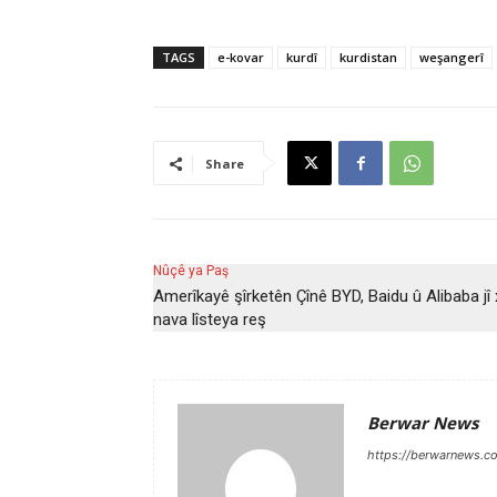
TAGS
e-kovar
kurdî
kurdistan
weşangerî
Share
Nûçê ya Paş
Amerîkayê şîrketên Çînê BYD, Baidu û Alibaba jî 
nava lîsteya reş
Berwar News
https://berwarnews.c