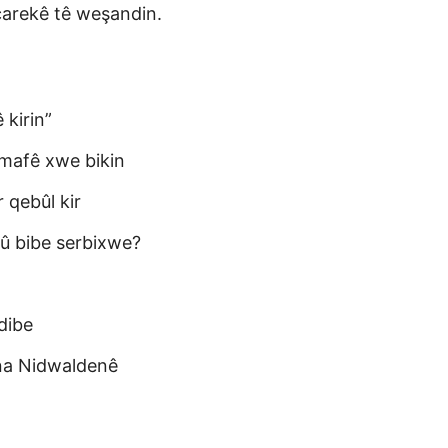
 carekê tê weşandin.
 kirin”
 mafê xwe bikin
 qebûl kir
 û bibe serbixwe?
dibe
na Nidwaldenê