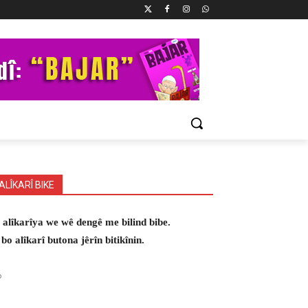
ALÎKARÎ BIKE
 alîkarîya we wê dengê me bilind bibe.
 bo alîkarî butona jêrîn bitikînin.