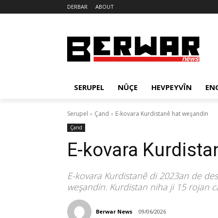
DERBAR
ABOUT
SERUPEL
NÛÇE
HEVPEYVÎN
EN
Serupel
Çand
E-kovara Kurdistanê hat weşandin
Çand
E-kovara Kurdista
E-kovara Kurdistanê di 2023an de des
weşandin. Kurdistan niha ji 15 rojan 
Berwar News
09/06/2026