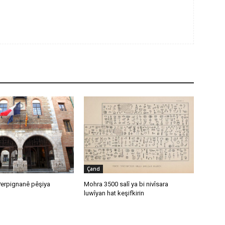
Çand
Perpignanê pêşiya
Mohra 3500 salî ya bi nivîsara
luwîyan hat keşifkirin