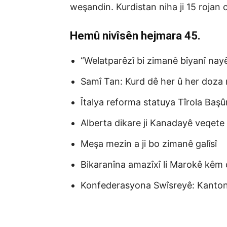
weşandin. Kurdistan niha ji 15 rojan
Hemû nivîsên hejmara 4
5
.
“Welatparêzî bi zimanê bîyanî nayê
Samî Tan: Kurd dê her û her doza
Îtalya reforma statuya Tîrola Başûr
Alberta dikare ji Kanadayê veqete
Meşa mezin a ji bo zimanê galîsî
Bikaranîna amazîxî li Marokê kêm 
Konfederasyona Swîsreyê: Kanto