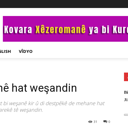
GLISH
VÎDYO
nê hat weşandin
Bi
Ji
t bi weşanê kir û di destpêkê de mehane hat
carekê tê weşandin.
31
0