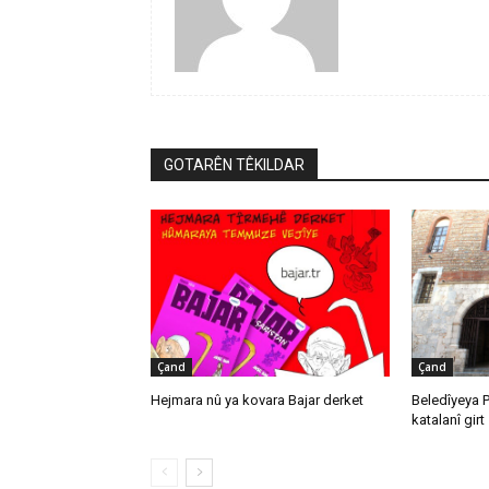
GOTARÊN TÊKILDAR
Çand
Çand
Hejmara nû ya kovara Bajar derket
Beledîyeya 
katalanî girt