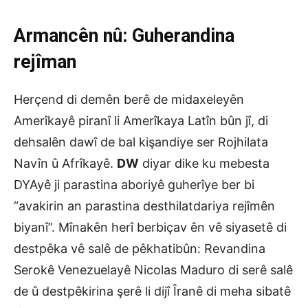
Armancên
n
û: Guherandina
r
ejîman
Herçend di demên berê de midaxeleyên
Amerîkayê piranî li Amerîkaya Latîn bûn jî, di
dehsalên dawî de bal kişandiye ser Rojhilata
Navîn û Afrîkayê.
DW
diyar dike ku mebesta
DYAyê ji parastina aboriyê guherîye ber bi
“avakirin an parastina desthilatdariya rejîmên
biyanî”. Mînakên herî berbiçav ên vê siyasetê di
destpêka vê salê de pêkhatibûn: Revandina
Serokê Venezuelayê Nicolas Maduro di serê salê
de û destpêkirina şerê li dijî Îranê di meha sibatê