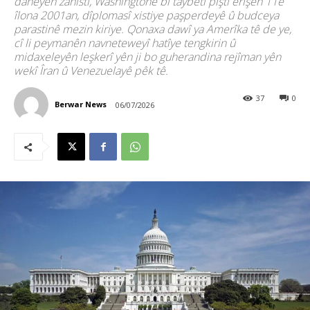
daneyên zanistî, Washingtonê bi taybetî piştî êrîşên 11ê
îlona 2001an, dîplomasî xistiye paşperdeyê û budceya
parastinê mezin kiriye. Qonaxa dawî ya Amerîka tê de ye,
cî li peymanên navneteweyî hatîye tengkirin û
midaxeleyên leşkerî yên ji bo guherandina rejîman yên
wekî Îran û Venezuelayê pêk tê.
37
0
Berwar News
06/07/2026