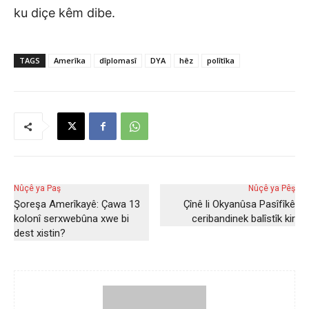
ku diçe kêm dibe.
TAGS
Amerîka
dîplomasî
DYA
hêz
polîtîka
Nûçê ya Paş
Nûçê ya Pêş
Şoreşa Amerîkayê: Çawa 13
Çînê li Okyanûsa Pasîfîkê
kolonî serxwebûna xwe bi
ceribandinek balîstîk kir
dest xistin?