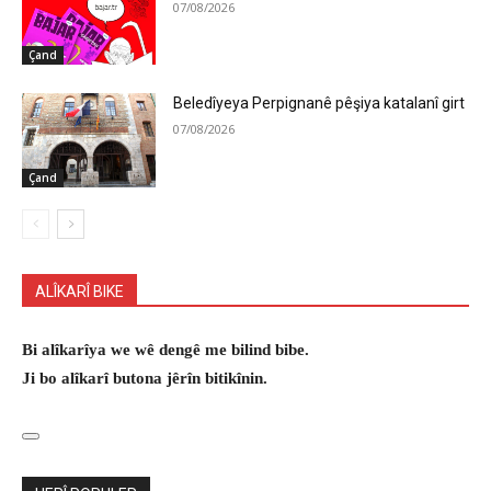
07/08/2026
Çand
Beledîyeya Perpignanê pêşiya katalanî girt
07/08/2026
Çand
ALÎKARÎ BIKE
Bi alîkarîya we wê dengê me bilind bibe.
Ji bo alîkarî butona jêrîn bitikînin.