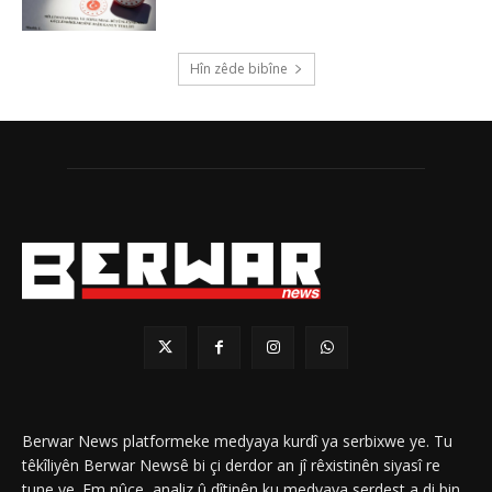
Hîn zêde bibîne
Berwar News platformeke medyaya kurdî ya serbixwe ye. Tu
têkîliyên Berwar Newsê bi çi derdor an jî rêxistinên siyasî re
tune ye. Em nûçe, analiz û dîtinên ku medyaya serdest a di bin