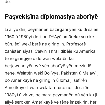
de.
Paşvekişîna
d
îplomasiya
a
borî
yê
Li aliyê din, peymanên bazirganî yên ku di salên
1960 û 1980yî de ji bo DYAyê amûreke sereke
bûn, êdî wekî berê ne giring in. Profesorê
zanistên siyasî Calvin Thrall dibêje ku Amerîka
tenê giringîyê dide wan welatên ku
berjewendiyên wê yên aborîyê yên mezin lê
hene. Welatên wekî Bolîvya, Pakistan û Malawî ji
bo Amerîkayê ne giring in û loma jî sefîrên
Amerîkayê li wan welatan tune ne. Ji salên
1980yî û vir ve, hejmara peymanên nû yên ku ji
aliyê serokên Amerîkayê ve têne îmzekirin, her