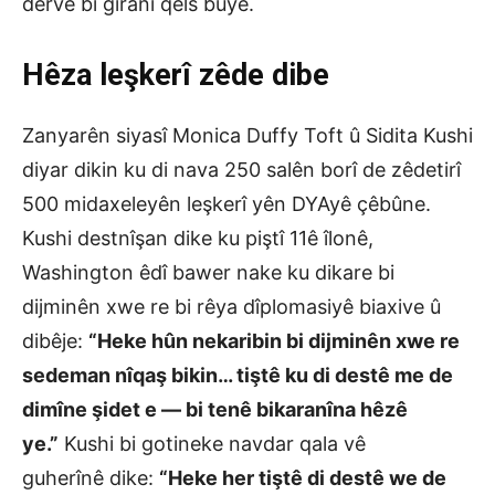
derve bi giranî qels bûye.
Hêza
l
eşkerî
z
êde dibe
Zanyarên siyasî Monica Duffy Toft û Sidita Kushi
diyar dikin ku di nava 250 salên borî de zêdetirî
500 midaxeleyên leşkerî yên DYAyê çêbûne.
Kushi destnîşan dike ku piştî 11ê îlonê,
Washington êdî bawer nake ku dikare bi
dijminên xwe re bi rêya dîplomasiyê biaxive û
dibêje:
“Heke hûn nekaribin bi dijminên xwe re
sedeman nîqaş bikin… tiştê ku di destê me de
dimîne şidet e
—
bi
tenê
bi
karanîna hêzê
ye.”
Kushi bi gotineke navdar qala vê
guherînê dike:
“Heke her tiştê di destê we de