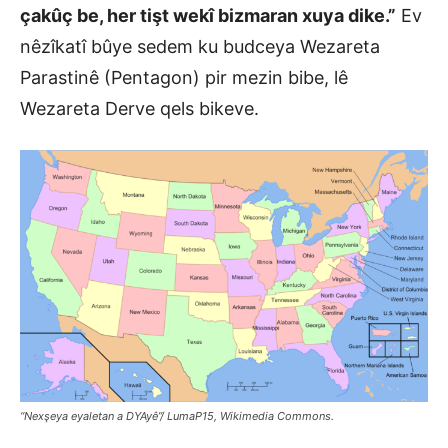
çakûç be, her tişt wekî bizmaran xuya dike.”
Ev
nêzîkatî bûye sedem ku budceya Wezareta
Parastinê (Pentagon) pir mezin bibe, lê
Wezareta Derve qels bikeve.
“Nexşeya eyaletan a DYAyê”/ LumaP15,
Wikimedia Commons
.