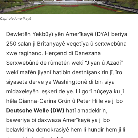
Capitola Amerîkayê
Dewletên Yekbûyî yên Amerîkayê (DYA) beriya
250 salan ji Brîtanyayê veqetîya û serxwebûna
xwe ragihand. Herçend di Danezana
Serxwebûnê de rûmetên wekî “Jiyan û Azadî”
wekî mafên jiyanî hatibin destnîşankirin jî, îro
siyaseta derve ya Washingtonê di bin siya
midaxeleyên leşkerî de ye. Li gorî nûçeya ku ji
hêla Gianna-Carina Grün û Peter Hille ve ji bo
Deutsche Welle (DW)
hatî amadekirin,
baweriya bi daxwaza Amerîkayê ya ji bo
belavkirina demokrasiyê hem li hundir hem jî li