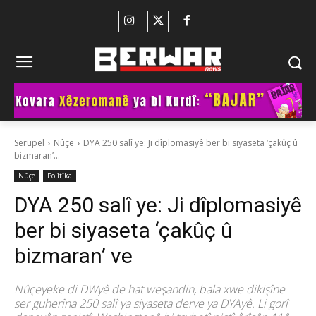
Serupel
Nûçe
DYA 250 salî ye: Ji dîplomasiyê ber bi siyaseta ‘çakûç û
bizmaran’...
Nûçe
Polîtîka
DYA 250 salî ye: Ji dîplomasiyê
ber bi siyaseta ‘çakûç û
bizmaran’ ve
Nûçeyeke di DWyê de hat weşandin, bala xwe dikişîne
ser guherîna 250 salî ya siyaseta derve ya DYAyê. Li gorî