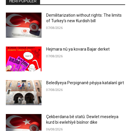
HERÎ POPULER
Demilitarization without rights: The limits
of Turkey’s new Kurdish bill
07/08/2026
Hejmara nû ya kovara Bajar derket
07/08/2026
Beledîyeya Perpignanê pêşiya katalanî girt
07/08/2026
Çekberdana bê statû: Dewlet meseleya
kurd bi ewlehîyê bisînor dike
06/08/2026