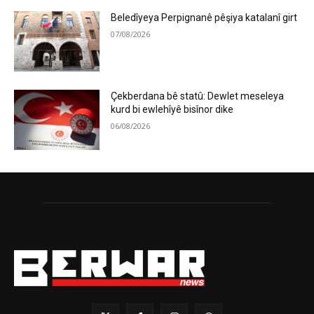
Beledîyeya Perpignanê pêşiya katalanî girt
07/08/2026
Çekberdana bê statû: Dewlet meseleya
kurd bi ewlehîyê bisînor dike
06/08/2026