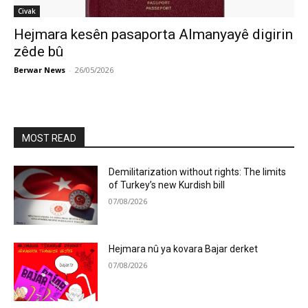
Civak
Hejmara kesên pasaporta Almanyayê digirin
zêde bû
Berwar News
-
26/05/2026
MOST READ
Demilitarization without rights: The limits
of Turkey’s new Kurdish bill
07/08/2026
Hejmara nû ya kovara Bajar derket
07/08/2026