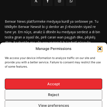
Berwar News platformeke medyaya kurdî ya serbixwe ye. Tu
têkîliyên Berwar Newsê bi çi derdor an jî rêxistinên siyasî re
tune ye. Em nûçe, analiz û dîtinên ku medyaya serdest a di bin
tesîra giran a siyasî de, pirê caran wan paşguh dike, pêşkêş
dikin. Faaliyetên me yên weşangeriyê bi taybetî nûçeyên
navneteweyî yên qeyranên siyasî û civakî û yên têkîlî kurdan e.
Manage Permissions
We access your device information to analyze traffic on our site and
provide you with a better service. Failure to consent may restrict the use
of some features.
DERBAR
ABOUT
Berwar News weşanxaneyek naveroka dîjîtal e ku bi
Berwar
Media
ve girêdayî ye.
Accept
Reject
© Mafê Telîfê 2026, Hemû mafên naveroka malperê BERWAR NEWS
View preferences