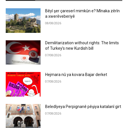
Bêyî şer çareserî mimkûn e? Mînaka zêrîn
a xwerêveberiyê
08/08/2026
Demilitarization without rights: The limits
of Turkey’s new Kurdish bill
07/08/2026
Hejmara nû ya kovara Bajar derket
07/08/2026
Beledîyeya Perpignanê pêşiya katalanî girt
07/08/2026