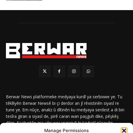
Berwar News platformeke medyaya kurdî ya serbixwe ye. Tu
têkîliyên Berwar Newsê bi çi derdor an jî rêxistinên siyasî re
tune ye. Em nûçe, analiz û dîtinên ku medyaya serdest a di bin
tesîra giran a siyasî de, pirê caran wan paşguh dike, pêşkêş
dikin. Faaliyetên me yên weşangeriyê bi taybetî nûçeyên
navneteweyî yên qeyranên siyasî û civakî û yên têkîlî kurdan e.
Manage Permissions