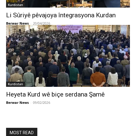
Kurdistan
Li Sûriyê pêvajoya întegrasyona Kurdan
Berwar News
-
20/04/2026
Kurdistan
Heyeta Kurd wê biçe serdana Şamê
Berwar News
-
09/02/2026
MOST READ