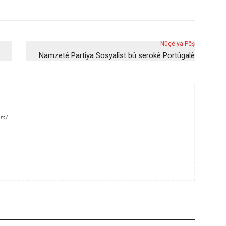
Nûçê ya Pêş
Namzetê Partîya Sosyalîst bû serokê Portûgalê
om/