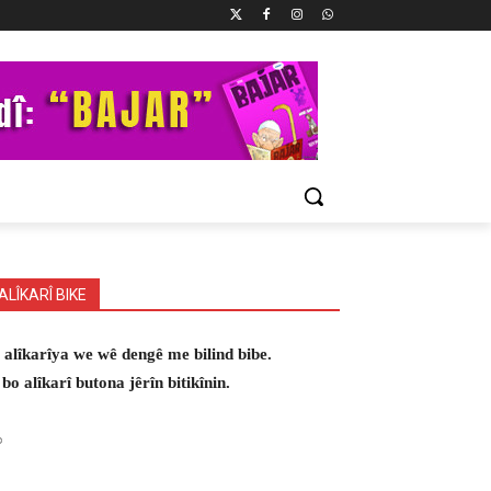
ALÎKARÎ BIKE
 alîkarîya we wê dengê me bilind bibe.
 bo alîkarî butona jêrîn bitikînin.