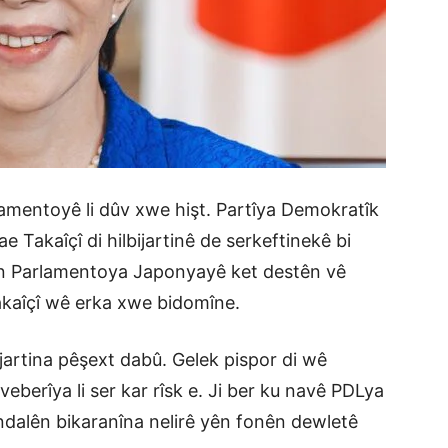
lamentoyê li dûv xwe hişt. Partîya Demokratîk
e Takaîçî di hilbijartinê de serkeftinekê bi
îyên Parlamentoya Japonyayê ket destên vê
akaîçî wê erka xwe bidomîne.
ijartina pêşext dabû. Gelek pispor di wê
êveberîya li ser kar rîsk e. Ji ber ku navê PDLya
andalên bikaranîna nelirê yên fonên dewletê