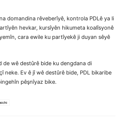
rina domandina rêveberîyê, kontrola PDLê ya li
 partîyên hevkar, kursîyên hikumeta koalîsyonê
uyemîn, cara ewile ku partîyekê ji duyan sêyê
ind de wê destûrê bide ku dengdana di
î neke. Ev ê jî wê destûrê bide, PDL bikaribe
ingehîn pêşnîyaz bike.
aichi