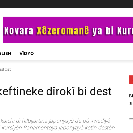
GLISH
VÎDYO
st xist
eftineke dîrokî bi dest
Bi
Ji
kaichi di hilbijartina Japonyayê de bû xwedîyê
465 kursîyên Parlamentoya Japonyayê ketin destên