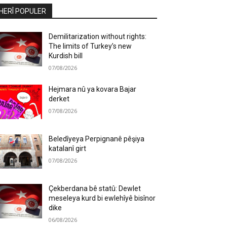
HERÎ POPULER
Demilitarization without rights:
The limits of Turkey’s new
Kurdish bill
07/08/2026
Hejmara nû ya kovara Bajar
derket
07/08/2026
Beledîyeya Perpignanê pêşiya
katalanî girt
07/08/2026
Çekberdana bê statû: Dewlet
meseleya kurd bi ewlehîyê bisînor
dike
06/08/2026