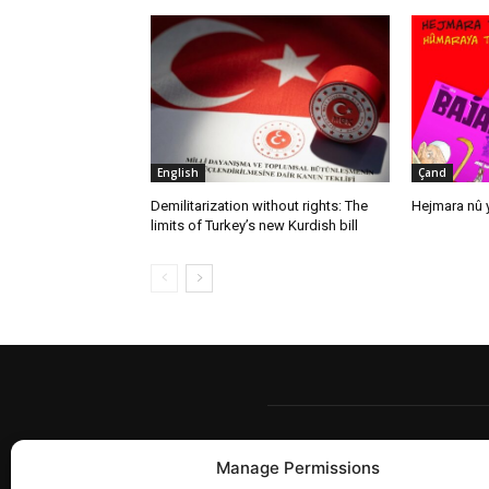
English
Çand
Demilitarization without rights: The
Hejmara nû y
limits of Turkey’s new Kurdish bill
Manage Permissions
Berw