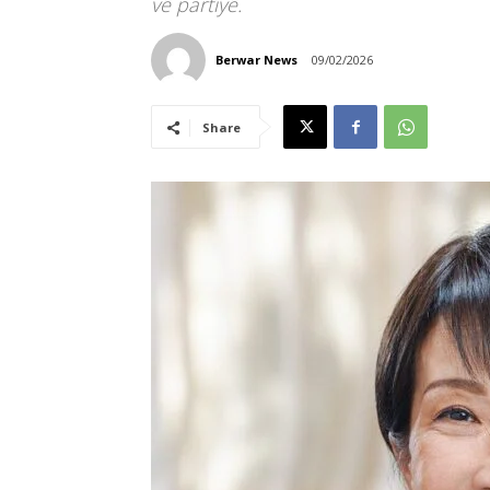
vê partîyê.
Berwar News
09/02/2026
Share