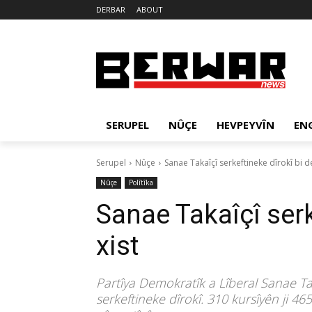
DERBAR
ABOUT
SERUPEL
NÛÇE
HEVPEYVÎN
EN
Serupel
Nûçe
Sanae Takaîçî serkeftineke dîrokî bi de
Nûçe
Polîtîka
Sanae Takaîçî serk
xist
Partîya Demokratîk a Lîberal Sanae Ta
serkeftineke dîrokî. 310 kursîyên ji 