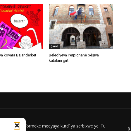
Çand
a kovara Bajar derket
Beledîyeya Perpignanê pêşiya
katalanî girt
ar News platformeke medyaya kurdî ya serbixwe ye. Tu
D