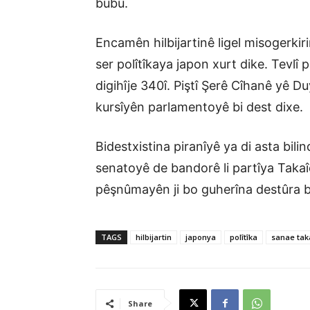
bûbû.
Encamên hilbijartinê ligel misogerki
ser polîtîkaya japon xurt dike. Tevlî
digihîje 340î. Piştî Şerê Cîhanê yê D
kursîyên parlamentoyê bi dest dixe.
Bidestxistina piranîyê ya di asta bil
senatoyê de bandorê li partîya Takaîç
pêşnûmayên ji bo guherîna destûra b
TAGS
hilbijartin
japonya
polîtîka
sanae tak
Share