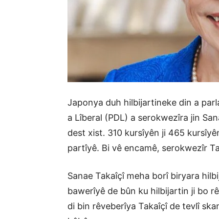
Japonya duh hilbijartineke din a par
a Lîberal (PDL) a serokwezîra jin Sana
dest xist. 310 kursîyên ji 465 kurs
partîyê. Bi vê encamê, serokwezîr T
Sanae Takaîçî meha borî biryara hilb
bawerîyê de bûn ku hilbijartin ji bo r
di bin rêveberîya Takaîçî de tevlî sk