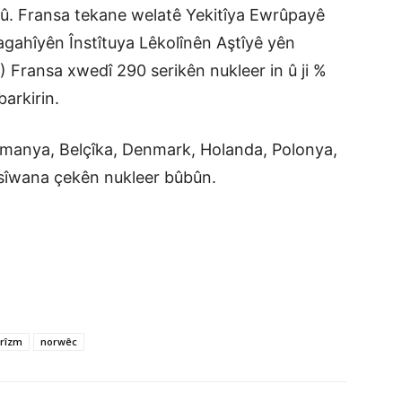
bû. Fransa tekane welatê Yekitîya Ewrûpayê
 agahîyên Înstîtuya Lêkolînên Aştîyê yên
Fransa xwedî 290 serikên nukleer in û ji %
barkirin.
lmanya, Belçîka, Denmark, Holanda, Polonya,
sîwana çekên nukleer bûbûn.
arîzm
norwêc