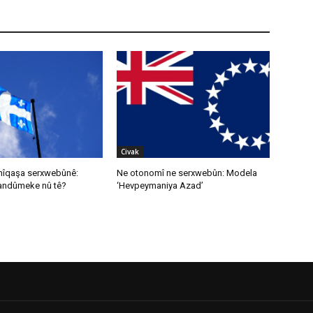
Civak
nîqaşa serxwebûnê:
Ne otonomî ne serxwebûn: Modela
randûmeke nû tê?
‘Hevpeymaniya Azad’