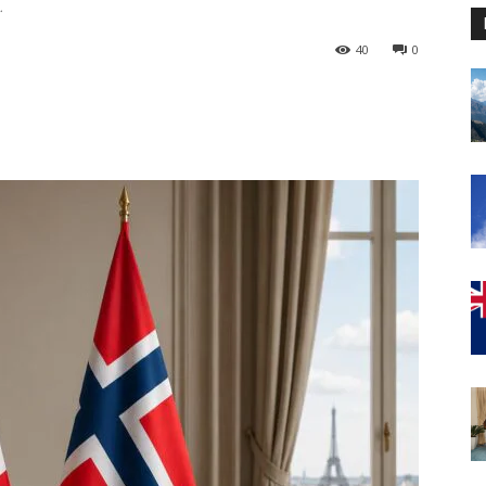
.
40
0