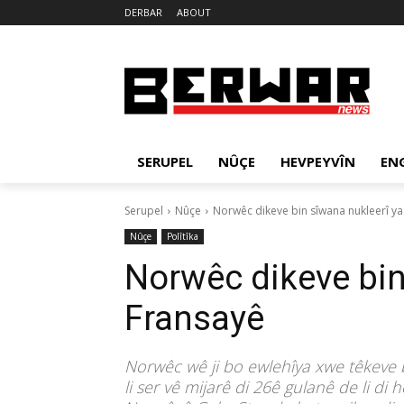
DERBAR
ABOUT
SERUPEL
NÛÇE
HEVPEYVÎN
EN
Serupel
Nûçe
Norwêc dikeve bin sîwana nukleerî ya
Nûçe
Polîtîka
Norwêc dikeve bin
Fransayê
Norwêc wê ji bo ewlehîya xwe têkeve 
li ser vê mijarê di 26ê gulanê de li d