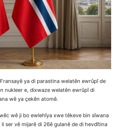
Fransayê ya di parastina welatên ewrûpî de
n nukleer e, dixwaze welatên ewrûpî di
wana wê ya çekên atomê.
orwêc wê ji bo ewlehîya xwe têkeve bin sîwana
li ser vê mijarê di 26ê gulanê de di hevdîtina