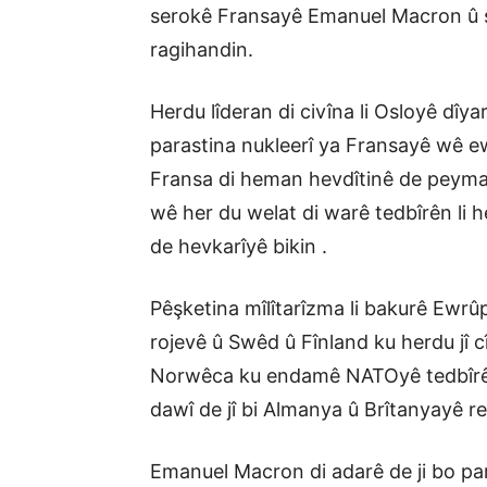
serokê Fransayê Emanuel Macron û 
ragihandin.
Herdu lîderan di civîna li Osloyê dî
parastina nukleerî ya Fransayê wê e
Fransa di heman hevdîtinê de peyman
wê her du welat di warê tedbîrên li 
de hevkarîyê bikin .
Pêşketina mîlîtarîzma li bakurê Ewr
rojevê û Swêd û Fînland ku herdu jî
Norwêca ku endamê NATOyê tedbîrên 
dawî de jî bi Almanya û Brîtanyayê r
Emanuel Macron di adarê de ji bo p