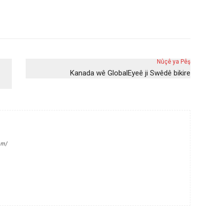
Nûçê ya Pêş
Kanada wê GlobalEyeê ji Swêdê bikire
om/