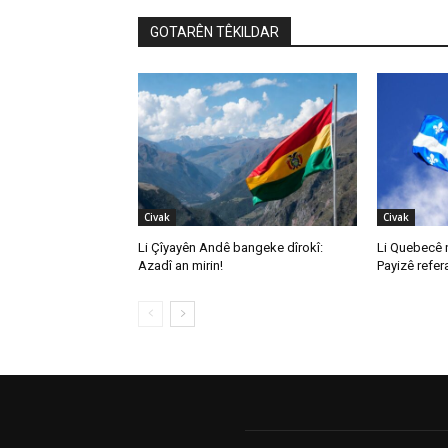
GOTARÊN TÊKILDAR
Civak
Civak
Li Çîyayên Andê bangeke dîrokî:
Li Quebecê 
Azadî an mirin!
Payizê refe