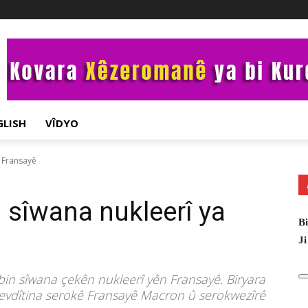
GLISH
VÎDYO
 Fransayê
 sîwana nukleerî ya
Bi
Ji
bin sîwana çekên nukleerî yên Fransayê. Biryara
i hevdîtina serokê Fransayê Macron û serokwezîrê