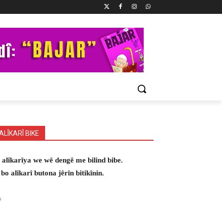
ALÎKARÎ BIKE
 alîkarîya we wê dengê me bilind bibe.
 bo alîkarî butona jêrîn bitikînin.