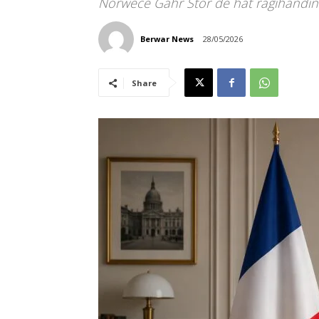
Norwêcê Gahr Stor de hat ragihandin
Berwar News
28/05/2026
Share