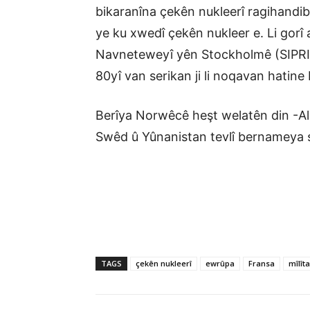
bikaranîna çekên nukleerî ragihandi
ye ku xwedî çekên nukleer e. Li gorî
Navneteweyî yên Stockholmê (SIPRI) 
80yî van serikan ji li noqavan hatine 
Berîya Norwêcê heşt welatên din -A
Swêd û Yûnanistan tevlî bernameya 
TAGS
çekên nukleerî
ewrûpa
Fransa
mîlît