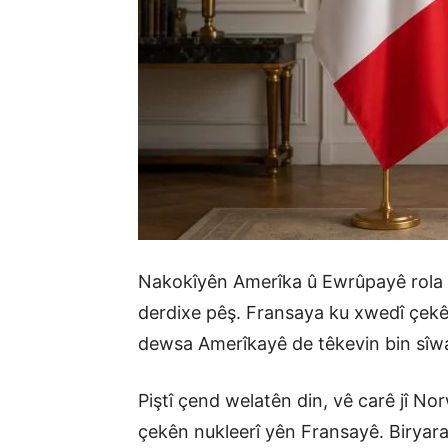
Nakokîyên Amerîka û Ewrûpayê rola 
derdixe pêş. Fransaya ku xwedî çekê
dewsa Amerîkayê de têkevin bin sî
Piştî çend welatên din, vê carê jî N
çekên nukleerî yên Fransayê. Biryara 