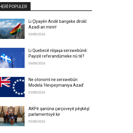
HERÎ POPULER
Li Çîyayên Andê bangeke dîrokî:
Azadî an mirin!
06/08/2026
Li Quebecê nîqaşa serxwebûnê:
Payizê referandûmeke nû tê?
06/08/2026
Ne otonomî ne serxwebûn:
Modela ‘Hevpeymaniya Azad’
05/08/2026
AKPê qanûna çarçoveyê pêşkêşî
parlamentoyê kir
05/08/2026