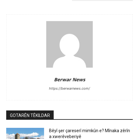
Berwar News
https://berwarnews.com/
GOTARÊN TÊKILDAR
Bêyî şer çareserî mimkûn e? Mînaka zêrîn
a xwerêveberiyê