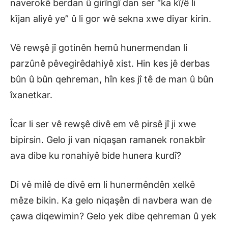
naverokê berdan û girîngî dan ser “ka kî/ê li
kîjan aliyê ye” û li gor wê sekna xwe diyar kirin.
Vê rewşê jî gotinên hemû hunermendan li
parzûnê pêvegirêdahiyê xist. Hin kes jê derbas
bûn û bûn qehreman, hîn kes jî tê de man û bûn
îxanetkar.
Îcar li ser vê rewşê divê em vê pirsê jî ji xwe
bipirsin. Gelo ji van niqaşan ramanek ronakbîr
ava dibe ku ronahiyê bide hunera kurdî?
Di vê milê de divê em li hunermêndên xelkê
mêze bikin. Ka gelo niqaşên di navbera wan de
çawa diqewimin? Gelo yek dibe qehreman û yek