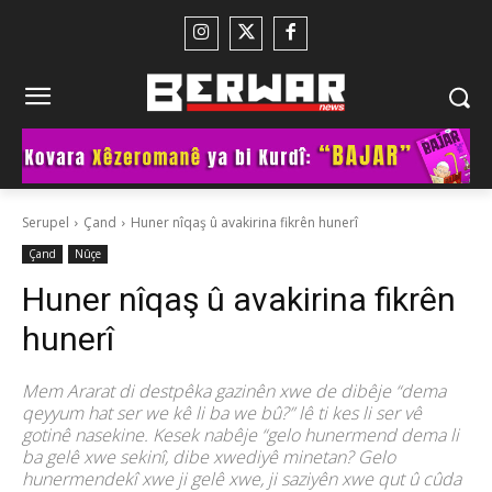
Serupel
Çand
Huner nîqaş û avakirina fikrên hunerî
Çand
Nûçe
Huner nîqaş û avakirina fikrên
hunerî
Mem Ararat di destpêka gazinên xwe de dibêje “dema
qeyyum hat ser we kê li ba we bû?” lê ti kes li ser vê
gotinê nasekine. Kesek nabêje “gelo hunermend dema li
ba gelê xwe sekinî, dibe xwediyê minetan? Gelo
hunermendekî xwe ji gelê xwe, ji saziyên xwe qut û cûda