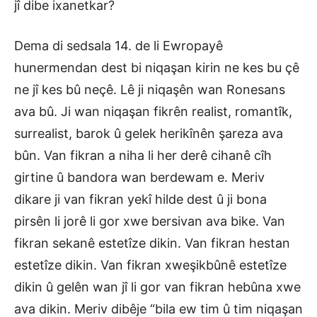
jî dibe ixanetkar?
Dema di sedsala 14. de li Ewropayê
hunermendan dest bi niqaşan kirin ne kes bu çê
ne jî kes bû neçê. Lê ji niqaşên wan Ronesans
ava bû. Ji wan niqaşan fikrên realist, romantîk,
surrealist, barok û gelek herikînên şareza ava
bûn. Van fikran a niha li her derê cihanê cîh
girtine û bandora wan berdewam e. Meriv
dikare ji van fikran yekî hilde dest û ji bona
pirsên li jorê li gor xwe bersivan ava bike. Van
fikran sekanê estetîze dikin. Van fikran hestan
estetîze dikin. Van fikran xweşikbûnê estetîze
dikin û gelên wan jî li gor van fikran hebûna xwe
ava dikin. Meriv dibêje “bila ew tim û tim niqaşan