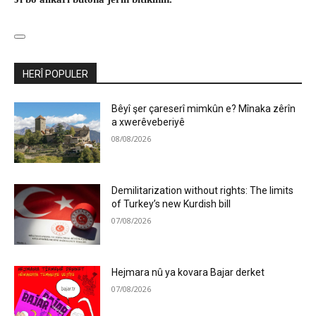
HERÎ POPULER
Bêyî şer çareserî mimkûn e? Mînaka zêrîn
a xwerêveberiyê
08/08/2026
Demilitarization without rights: The limits
of Turkey’s new Kurdish bill
07/08/2026
Hejmara nû ya kovara Bajar derket
07/08/2026