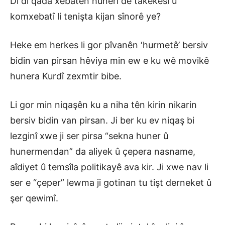
Di di qada xebatên hunerî de takekesî û
komxebatî li tenişta kijan sînorê ye?
Heke em herkes li gor pîvanên ‘hurmetê’ bersiv
bidin van pirsan hêviya min ew e ku wê movikê
hunera Kurdî zexmtir bibe.
Li gor min niqaşên ku a niha tên kirin nikarin
bersiv bidin van pirsan. Ji ber ku ev niqaş bi
lezginî xwe ji ser pirsa “sekna huner û
hunermendan” da aliyek û çepera nasname,
aîdiyet û temsîla politikayê ava kir. Ji xwe nav li
ser e “çeper” lewma ji gotinan tu tişt derneket û
şer qewimî.