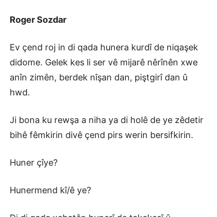
Roger Sozdar
Ev çend roj in di qada hunera kurdî de niqaşek
didome. Gelek kes li ser vê mijarê nêrînên xwe
anîn zimên, berdek nîşan dan, piştgirî dan û
hwd.
Ji bona ku rewşa a niha ya di holê de ye zêdetir
bihê fêmkirin divê çend pirs werin bersifkirin.
Huner çîye?
Hunermend kî/ê ye?