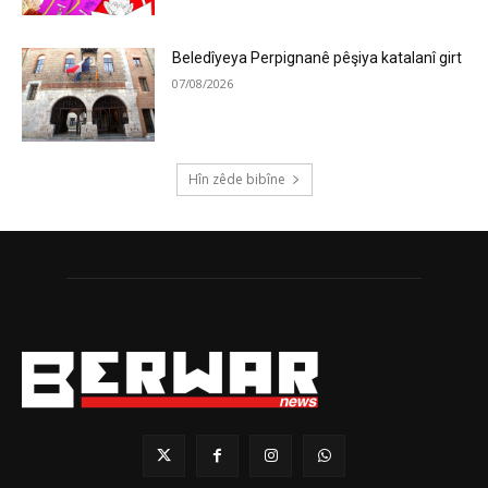
Beledîyeya Perpignanê pêşiya katalanî girt
07/08/2026
Hîn zêde bibîne