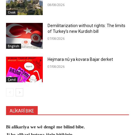
08/08/2026
Civak
Demilitarization without rights: The limits
of Turkey’s new Kurdish bill
07/08/2026
English
Hejmara nû ya kovara Bajar derket
07/08/2026
Çand
ALÎKARÎ BIKE
Bi alîkarîya we wê dengê me bilind bibe.
Ji bo alîkarî butona jêrîn bitikînin.