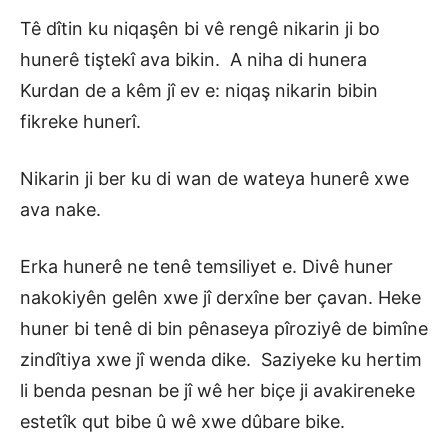
Tê dîtin ku niqaşên bi vê rengê nikarin ji bo
hunerê tiştekî ava bikin. A niha di hunera
Kurdan de a kêm jî ev e: niqaş nikarin bibin
fikreke hunerî.
Nikarin ji ber ku di wan de wateya hunerê xwe
ava nake.
Erka hunerê ne tenê temsiliyet e. Divê huner
nakokiyên gelên xwe jî derxîne ber çavan. Heke
huner bi tenê di bin pênaseya pîroziyê de bimîne
zindîtiya xwe jî wenda dike. Saziyeke ku hertim
li benda pesnan be jî wê her biçe ji avakireneke
estetîk qut bibe û wê xwe dûbare bike.