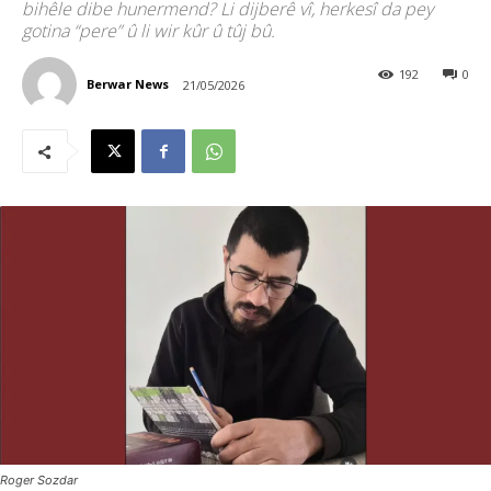
bihêle dibe hunermend? Li dijberê vî, herkesî da pey
gotina “pere” û li wir kûr û tûj bû.
192
0
Berwar News
21/05/2026
Roger Sozdar