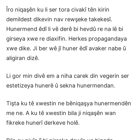
Îro niqaşên ku li ser tora civakî tên kirin
demildest dikevin nav rewşeke takekesî.
Hunermend êdî li vê derê bi hevdû re na lê bi
girseya xwe re diaxifin. Herkes propagandaya
xwe dike. Ji ber wê jî huner êdî avaker nabe û
aligiran dizê.
Li gor min divê em a niha carek din vegerin ser
estetizeya hunerê û sekna hunermendan.
Tişta ku tê xwestin ne bêniqaşya hunermendên
me ne. A ku tê xwestin bila ji niqaşên wan
fikreke hunerî derkeve holê.