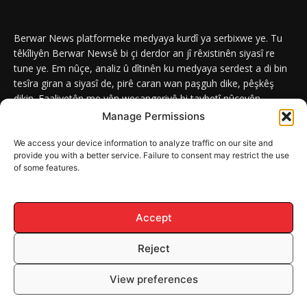
Berwar News platformeke medyaya kurdî ya serbixwe ye. Tu
têkîliyên Berwar Newsê bi çi derdor an jî rêxistinên siyasî re
tune ye. Em nûçe, analiz û dîtinên ku medyaya serdest a di bin
tesîra giran a siyasî de, pirê caran wan paşguh dike, pêşkêş
dikin. Faaliyetên me yên weşangeriyê bi taybetî nûçeyên
navneteweyî yên qeyranên siyasî û civakî û yên têkîlî kurdan e.
Manage Permissions
We access your device information to analyze traffic on our site and
provide you with a better service. Failure to consent may restrict the use
of some features.
DERBAR
ABOUT
Berwar News weşanxaneyek naveroka dîjîtal e ku bi
Berwar
Media
ve girêdayî ye.
Accept
Reject
© Mafê Telîfê 2026, Hemû mafên naveroka malperê BERWAR NEWS
View preferences
parastî ne.