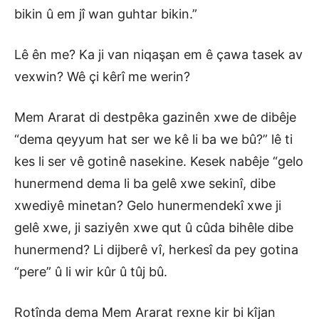
bikin û em jî wan guhtar bikin.”
Lê ên me? Ka ji van niqaşan em ê çawa tasek av
vexwin? Wê çi kêrî me werin?
Mem Ararat di destpêka gazinên xwe de dibêje
“dema qeyyum hat ser we kê li ba we bû?” lê ti
kes li ser vê gotinê nasekine. Kesek nabêje “gelo
hunermend dema li ba gelê xwe sekinî, dibe
xwediyê minetan? Gelo hunermendekî xwe ji
gelê xwe, ji saziyên xwe qut û cûda bihêle dibe
hunermend? Li dijberê vî, herkesî da pey gotina
“pere” û li wir kûr û tûj bû.
Rotînda dema Mem Ararat rexne kir bi kîjan