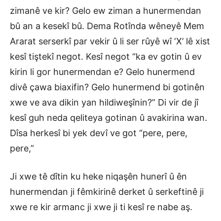
zimanê ve kir? Gelo ew ziman a hunermendan
bû an a kesekî bû. Dema Rotînda wêneyê Mem
Ararat serserkî par vekir û li ser rûyê wî ‘X’ lê xist
kesî tiştekî negot. Kesî negot “ka ev gotin û ev
kirin li gor hunermendan e? Gelo hunermend
divê çawa biaxifin? Gelo hunermend bi gotinên
xwe ve ava dikin yan hildiweşînin?” Di vir de jî
kesî guh neda qeliteya gotinan û avakirina wan.
Dîsa herkesî bi yek devî ve got “pere, pere,
pere,”
Ji xwe tê dîtin ku heke niqaşên hunerî û ên
hunermendan ji fêmkirinê derket û serkeftinê ji
xwe re kir armanc ji xwe ji ti kesî re nabe aş.