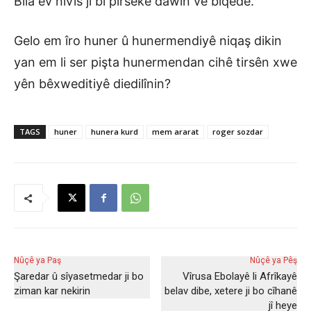
Bila ev nivîs jî bi pirseke dawîn ve biqede.
Gelo em îro huner û hunermendiyê niqaş dikin
yan em li ser pişta hunermendan cihê tirsên xwe
yên bêxweditiyê diedilînin?
TAGS
huner
hunera kurd
mem ararat
roger sozdar
Nûçê ya Paş
Nûçê ya Pêş
Şaredar û sîyasetmedar ji bo
Vîrusa Ebolayê li Afrîkayê
ziman kar nekirin
belav dibe, xetere ji bo cîhanê
jî heye