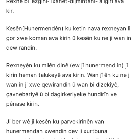
Rexne bi lezginî- îxanet-dijmintahî- aligirî ava
kir.
Kesên(Hunermendên) ku ketin nava rexneyan li
gor xwe koman ava kirin û kesên ku ne ji wan in
qewirandin.
Rexneyên ku milên dinê (ew jî hunermend in) jî
kirin heman talukeyê ava kirin. Wan jî ên ku ne ji
wan in ji xwe qewirandin û wan bi dizekîyê,
çavnebariyê û bi dagirkeriyeke hundirîn ve
pênase kirin.
Ji ber wê jî kesên ku parvekirinên van
hunermendan xwendin dev ji xurtbuna