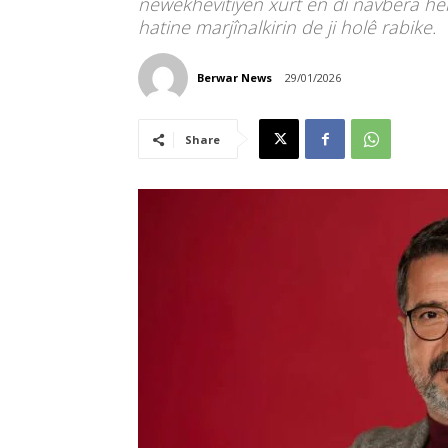
newekhevîtîyên xurt ên di navbera he
hatine marjînalkirin de ji holê rabike.
Berwar News
29/01/2026
Share