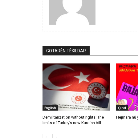
GOTARÊN TÊKILDAR
English
Çand
Demilitarization without rights: The
Hejmara nû y
limits of Turkey’s new Kurdish bill