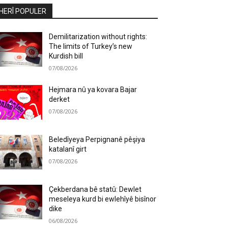
HERÎ POPULER
Demilitarization without rights:
The limits of Turkey’s new
Kurdish bill
07/08/2026
Hejmara nû ya kovara Bajar
derket
07/08/2026
Beledîyeya Perpignanê pêşiya
katalanî girt
07/08/2026
Çekberdana bê statû: Dewlet
meseleya kurd bi ewlehîyê bisînor
dike
06/08/2026