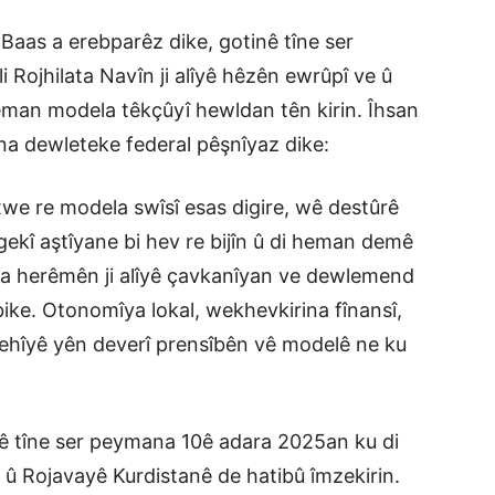
a Baas a erebparêz dike, gotinê tîne ser
 Rojhilata Navîn ji alîyê hêzên ewrûpî ve û
a heman modela têkçûyî hewldan tên kirin. Îhsan
ina dewleteke federal pêşnîyaz dike:
xwe re modela swîsî esas digire, wê destûrê
ekî aştîyane bi hev re bijîn û di heman demê
ra herêmên ji alîyê çavkanîyan ve dewlemend
abike. Otonomîya lokal, wekhevkirina fînansî,
ehîyê yên deverî prensîbên vê modelê ne ku
nê tîne ser peymana 10ê adara 2025an ku di
û Rojavayê Kurdistanê de hatibû îmzekirin.