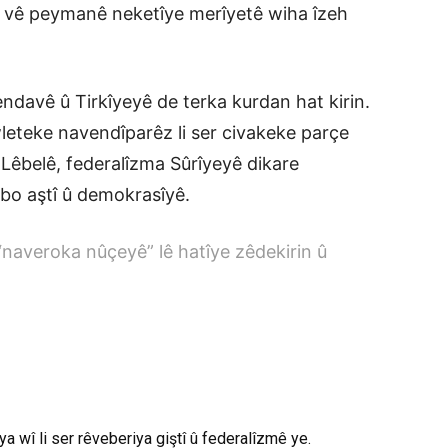
a vê peymanê neketîye merîyetê wiha îzeh
davê û Tirkîyeyê de terka kurdan hat kirin.
leteke navendîparêz li ser civakeke parçe
Lêbelê, federalîzma Sûrîyeyê dikare
i bo aştî û demokrasîyê.
 “naveroka nûçeyê” lê hatîye zêdekirin û
a wî li ser rêveberiya giştî û federalîzmê ye.