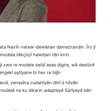
ilata Navîn netew-dewletan damezrandin. Îro jî
 modela têkçûyî hewldan tên kirin.
i xwe re modela swîsî esas digire, wê destûrê
ngekî aştîyane bi hev re bijîn
ansî, venasîna cudahîyên dînî û hêzên
 modelê ne ku dikarin adapteyê Sûrîyeyê bên