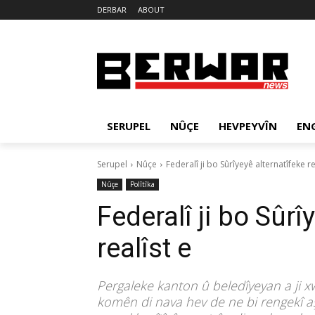
DERBAR
ABOUT
SERUPEL
NÛÇE
HEVPEYVÎN
EN
Serupel
Nûçe
Federalî ji bo Sûrîyeyê alternatîfeke re
Nûçe
Polîtîka
Federalî ji bo Sûrî
realîst e
Pergaleke kanton û beledîyeyan a ji x
komên di nava hev de ne bi rengekî a