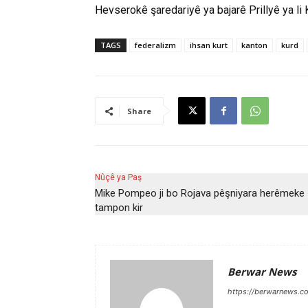
Hevserokê şaredariyê ya bajarê Prillyê ya li
TAGS
federalizm
ihsan kurt
kanton
kurd
Share
Nûçê ya Paş
Mike Pompeo ji bo Rojava pêşniyara herêmeke
tampon kir
Berwar News
https://berwarnews.c