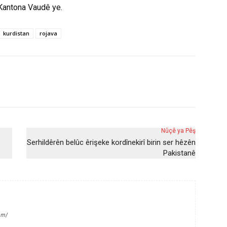
 Kantona Vaudê ye.
kurdistan
rojava
Nûçê ya Pêş
Serhildêrên belûc êrişeke kordînekirî birin ser hêzên
Pakistanê
om/