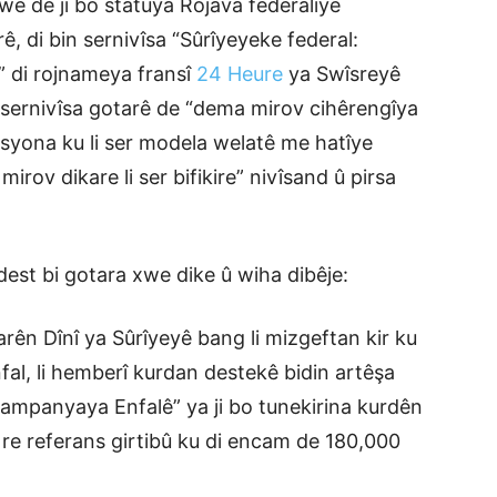
we de ji bo statuya Rojava federalîyê
rê, di bin sernivîsa “Sûrîyeyeke federal:
e” di rojnameya fransî
24 Heure
ya Swîsreyê
sernivîsa gotarê de “dema mirov cihêrengîya
zasyona ku li ser modela welatê me hatîye
rov dikare li ser bifikire” nivîsand û pirsa
dest bi gotara xwe dike û wiha dibêje:
ên Dînî ya Sûrîyeyê bang li mizgeftan kir ku
fal, li hemberî kurdan destekê bidin artêşa
ampanyaya Enfalê” ya ji bo tunekirina kurdên
 re referans girtibû ku di encam de 180,000