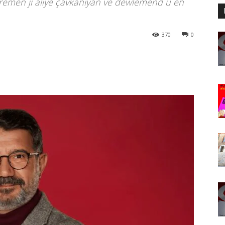
rêmên ji alîyê çavkanîyan ve dewlemend û ên
370
0