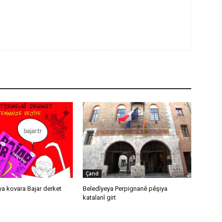
Çand
a kovara Bajar derket
Beledîyeya Perpignanê pêşiya
katalanî girt