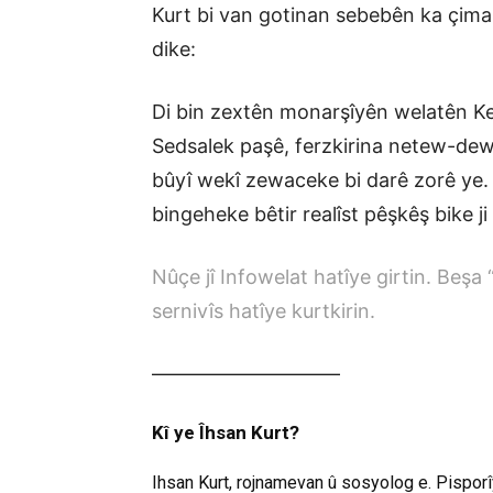
Kurt bi van gotinan sebebên ka çim
dike:
Di bin zextên monarşîyên welatên Ken
Sedsalek paşê, ferzkirina netew-dew
bûyî wekî zewaceke bi darê zorê ye. 
bingeheke bêtir realîst pêşkêş bike j
Nûçe jî Infowelat hatîye girtin. Beşa
sernivîs hatîye kurtkirin.
—————————–
Kî ye Îhsan Kurt?
Ihsan Kurt, rojnamevan û sosyolog e. Pisporîy