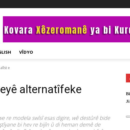
GLISH
VÎDYO
alîst e
yeyê alternatîfeke
Bi
Ji
we re modela swîsî esas digire, wê destûrê bide
ştîyane bi hev re bijîn û di heman demê de