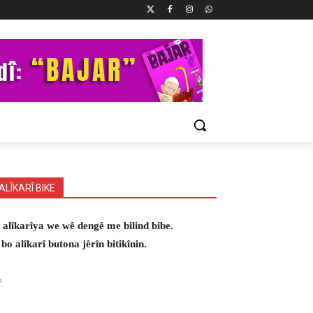
ALÎKARÎ BIKE
 alîkarîya we wê dengê me bilind bibe.
 bo alîkarî butona jêrîn bitikînin.