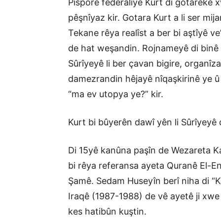
Pisporê federalîyê Kurt di gotareke x
pêşnîyaz kir. Gotara Kurt a li ser mija
Tekane rêya realîst a ber bi aştîyê v
de hat weşandin. Rojnameyê di binê 
Sûrîyeyê li ber çavan bigire, organî
damezrandin hêjayê nîqaşkirinê ye û mi
“ma ev utopya ye?” kir.
Kurt bi bûyerên dawî yên li Sûrîyeyê 
Di 15yê kanûna paşîn de Wezareta Kar
bi rêya referansa ayeta Quranê El-En
Şamê. Sedam Huseyîn berî niha di “K
Iraqê (1987-1988) de vê ayetê ji xwe
kes hatibûn kuştin.