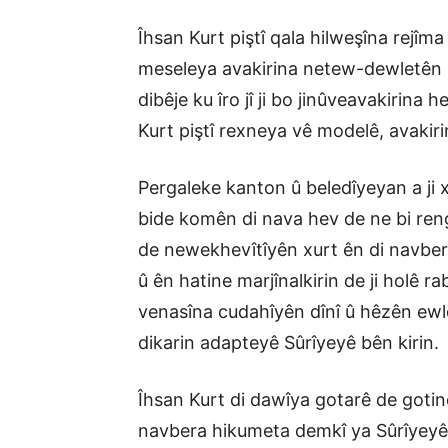
Îhsan Kurt piştî qala hilweşîna rejîm
meseleya avakirina netew-dewletên li
dibêje ku îro jî ji bo jinûveavakirin
Kurt piştî rexneya vê modelê, avakir
Pergaleke kanton û beledîyeyan a ji 
bide komên di nava hev de ne bi reng
de newekhevîtîyên xurt ên di navbe
û ên hatine marjînalkirin de ji holê r
venasîna cudahîyên dînî û hêzên ewl
dikarin adapteyê Sûrîyeyê bên kirin.
Îhsan Kurt di dawîya gotarê de goti
navbera hikumeta demkî ya Sûrîyeyê 