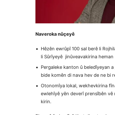
Naveroka nûçeyê
Hêzên ewrûpî 100 sal berê li Rojh
li Sûrîyeyê jinûveavakirina heman
Pergaleke kanton û beledîyeyan a j
bide komên di nava hev de ne bi re
Otonomîya lokal, wekhevkirina fîn
ewlehîyê yên deverî prensîbên vê
kirin.