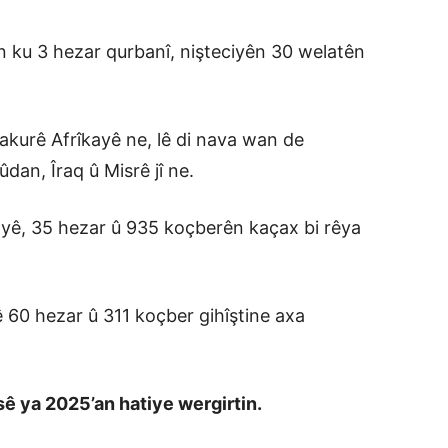
n ku 3 hezar qurbanî, nişteciyên 30 welatên
bakurê Afrîkayê ne, lê di nava wan de
dan, Îraq û Misrê jî ne.
ayê, 35 hezar û 935 koçberên kaçax bi rêya
 60 hezar û 311 koçber gihîştine axa
ê ya 2025’an hatiye wergirtin.