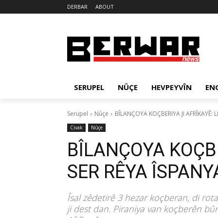
DERBAR
ABOUT
SERUPEL
NÛÇE
HEVPEYVÎN
EN
Serupel
Nûçe
BÎLANÇOYA KOÇBERIYA JI AFRÎKAYÊ: L
Civak
Nûçe
BÎLANÇOYA KOÇBER
SER RÊYA ÎSPANY
Îsal zêdetirê 3 hezar koçberan, di rot
ji dest dan. Piraniya van koçberên bû