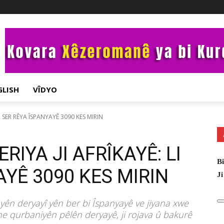
GLISH
VÎDYO
I SER RÊYA ÎSPANYAYÊ 3090 KES MIRIN
IYA JI AFRÎKAYÊ: LI
Bi
AYÊ 3090 KES MIRIN
Ji
ayên deryayî yên ber bi Îspanyayê ve jiyana xwe
ne qurbaniyên pêlên deryayê, ji rojava û bakurê