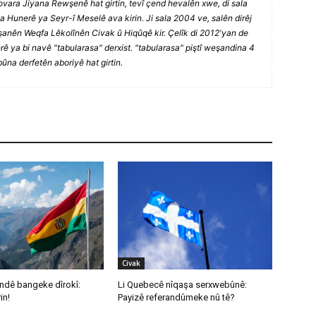
 Kovara Jiyana Rewşenê hat girtin, tevî çend hevalên xwe, di sala
unerê ya Seyr-î Meselê ava kirin. Ji sala 2004 ve, salên dirêj
̧anên Weqfa Lêkolînên Civak û Hiqûqê kir. Çelîk di 2012'yan de
 ya bi navê "tabularasa" derxist. "tabularasa" piştî weşandina 4
ûna derfetên aboriyê hat girtin.
Civak
Andê bangeke dîrokî:
Li Quebecê nîqaşa serxwebûnê:
in!
Payizê referandûmeke nû tê?