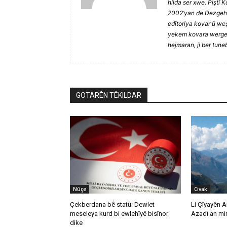
hilda ser xwe. Piştî
2002’yan de Dezgeha H
edîtoriya kovar û wes
yekem kovara wergerê
hejmaran, ji ber tuneb
GOTARÊN TÊKILDAR
Nûçe
Civak
Çekberdana bê statû: Dewlet
Li Çîyayên 
meseleya kurd bi ewlehîyê bisînor
Azadî an mir
dike