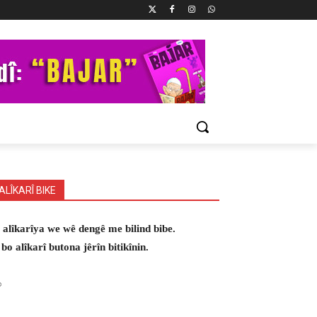
ALÎKARÎ BIKE
 alîkarîya we wê dengê me bilind bibe.
 bo alîkarî butona jêrîn bitikînin.