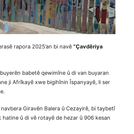
erasê rapora 2025’an bi navê
“Çavdêriya
3 buyerên babetê qewimîne û di van buyaran
 ji Afrîkayê xwe bigihînin Îspanyayê, li ser
e.
 navbera Giravên Balera û Cezayirê, bi taybetî
êk hatine û di vê rotayê de hezar û 906 kesan