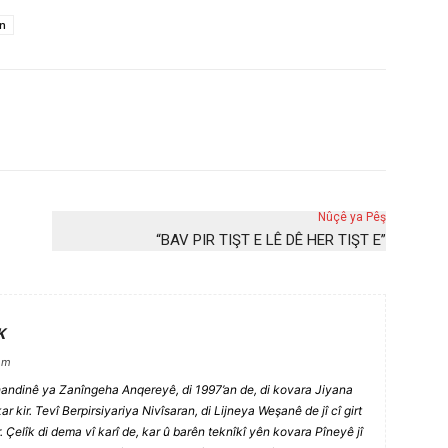
n
Nûçê ya Pêş
“BAV PIR TIŞT E LÊ DÊ HER TIŞT E”
K
om
handinê ya Zanîngeha Anqereyê, di 1997’an de, di kovara Jiyana
r kir. Tevî Berpirsiyariya Nivîsaran, di Lijneya Weşanê de jî cî girt
. Çelîk di dema vî karî de, kar û barên teknîkî yên kovara Pîneyê jî