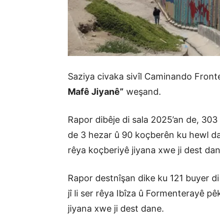
Saziya civaka sivîl Caminando Front
Mafê Jiyanê”
weşand.
Rapor dibêje di sala 2025’an de, 30
de 3 hezar û 90 koçberên ku hewl dane
rêya koçberiyê jiyana xwe ji dest dan
Rapor destnîşan dike ku 121 buyer di
jî li ser rêya Ibîza û Formenterayê p
jiyana xwe ji dest dane.