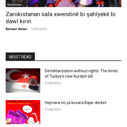
Kurdistan
Zarokistanan sala xwendinê bi şahîyekê bi
dawî kirin
Berwar News
-
15/06/2026
MOST READ
Demilitarization without rights: The limits
of Turkey’s new Kurdish bill
07/08/2026
Hejmara nû ya kovara Bajar derket
07/08/2026