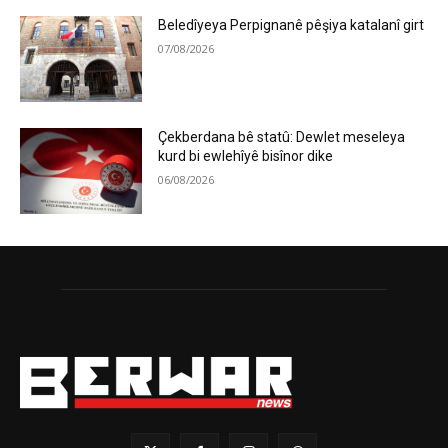
Beledîyeya Perpignanê pêşiya katalanî girt
07/08/2026
Çekberdana bê statû: Dewlet meseleya
kurd bi ewlehîyê bisînor dike
06/08/2026