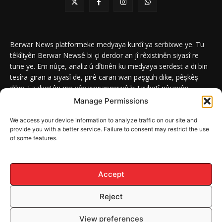
Berwar News platformeke medyaya kurdî ya serbixwe ye. Tu
têkîliyên Berwar Newsê bi çi derdor an jî rêxistinên siyasî re
tune ye. Em nûçe, analiz û dîtinên ku medyaya serdest a di bin
tesîra giran a siyasî de, pirê caran wan paşguh dike, pêşkêş
dikin. Faaliyetên me yên weşangeriyê bi taybetî nûçeyên
navneteweyî yên qeyranên siyasî û civakî û yên têkîlî kurdan e.
Manage Permissions
We access your device information to analyze traffic on our site and
provide you with a better service. Failure to consent may restrict the use
of some features.
DERBAR
ABOUT
Berwar News weşanxaneyek naveroka dîjîtal e ku bi
Berwar
Media
ve girêdayî ye.
Accept
Reject
© Mafê Telîfê 2026, Hemû mafên naveroka malperê BERWAR NEWS
View preferences