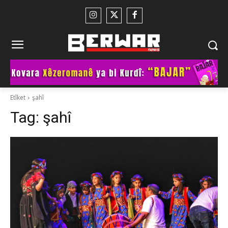
Etîket
şahî
Tag:
şahî