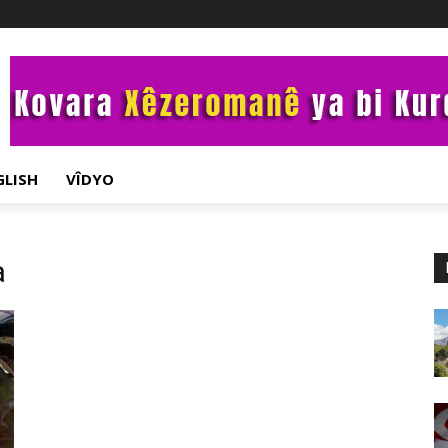
GLISH
VÎDYO
a