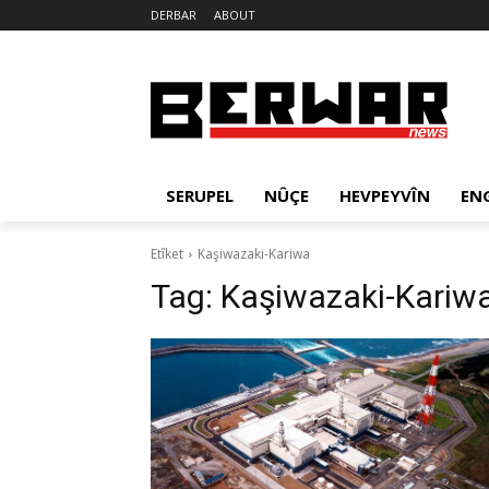
DERBAR
ABOUT
SERUPEL
NÛÇE
HEVPEYVÎN
EN
Etîket
Kaşiwazaki-Kariwa
Tag:
Kaşiwazaki-Kariw