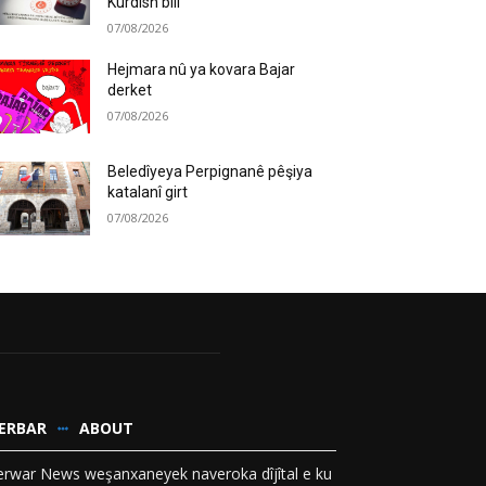
Kurdish bill
07/08/2026
Hejmara nû ya kovara Bajar
derket
07/08/2026
Beledîyeya Perpignanê pêşiya
katalanî girt
07/08/2026
ERBAR
ABOUT
rwar News weşanxaneyek naveroka dîjîtal e ku