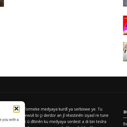
ar News platformeke medyaya kurdî ya serbixwe ye. Tu
D
iyên Berwar Newsê bi çi derdor an jî rêxistinên siyasî re tune
e you with a
Em nûçe, analiz û dîtinên ku medyaya serdest a di bin tesîra
Be