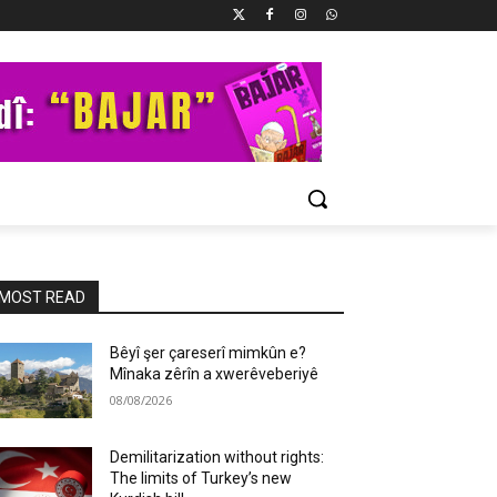
MOST READ
Bêyî şer çareserî mimkûn e?
Mînaka zêrîn a xwerêveberiyê
08/08/2026
Demilitarization without rights:
The limits of Turkey’s new