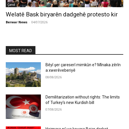
Çand
Welatê Bask biryarên dadgehê protesto kir
Berwar News
-
04/07/2026
MOST READ
Bêyî şer çareserî mimkûn e? Mînaka zêrîn
a xwerêveberiyê
08/08/2026
Demilitarization without rights: The limits
of Turkey’s new Kurdish bill
07/08/2026