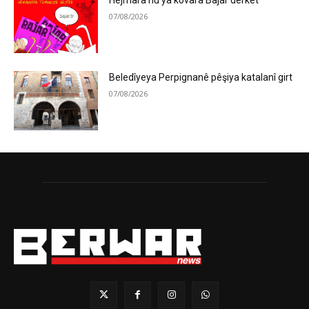
Hejmara nû ya kovara Bajar derket
07/08/2026
Beledîyeya Perpignanê pêşiya katalanî girt
07/08/2026