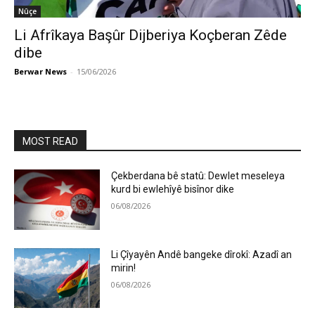
Nûçe
Li Afrîkaya Başûr Dijberiya Koçberan Zêde
dibe
Berwar News
-
15/06/2026
MOST READ
Çekberdana bê statû: Dewlet meseleya
kurd bi ewlehîyê bisînor dike
06/08/2026
Li Çîyayên Andê bangeke dîrokî: Azadî an
mirin!
06/08/2026