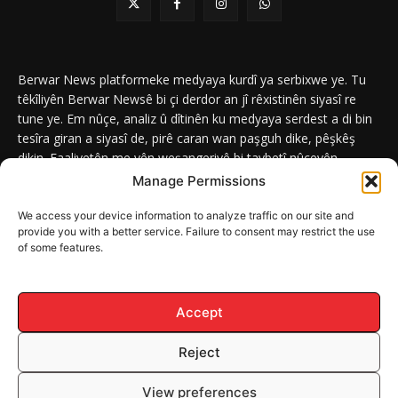
Berwar News platformeke medyaya kurdî ya serbixwe ye. Tu
têkîliyên Berwar Newsê bi çi derdor an jî rêxistinên siyasî re
tune ye. Em nûçe, analiz û dîtinên ku medyaya serdest a di bin
tesîra giran a siyasî de, pirê caran wan paşguh dike, pêşkêş
dikin. Faaliyetên me yên weşangeriyê bi taybetî nûçeyên
navneteweyî yên qeyranên siyasî û civakî û yên têkîlî kurdan e.
Manage Permissions
We access your device information to analyze traffic on our site and
provide you with a better service. Failure to consent may restrict the use
of some features.
DERBAR
ABOUT
Berwar News weşanxaneyek naveroka dîjîtal e ku bi
Berwar
Media
ve girêdayî ye.
Accept
Reject
© Mafê Telîfê 2026, Hemû mafên naveroka malperê BERWAR NEWS
View preferences