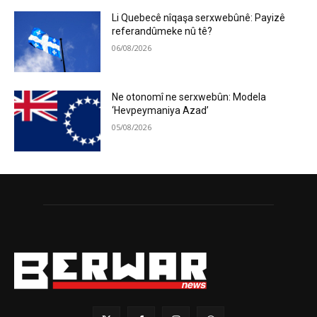
Li Quebecê nîqaşa serxwebûnê: Payizê
referandûmeke nû tê?
06/08/2026
Ne otonomî ne serxwebûn: Modela
‘Hevpeymaniya Azad’
05/08/2026