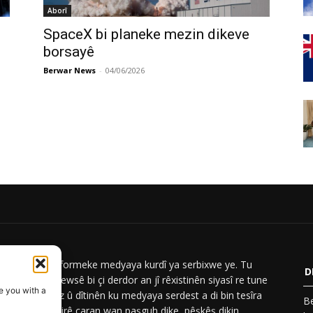
Aborî
SpaceX bi planeke mezin dikeve
borsayê
Berwar News
-
04/06/2026
ar News platformeke medyaya kurdî ya serbixwe ye. Tu
D
iyên Berwar Newsê bi çi derdor an jî rêxistinên siyasî re tune
e you with a
Em nûçe, analiz û dîtinên ku medyaya serdest a di bin tesîra
Be
n a siyasî de, pirê caran wan paşguh dike, pêşkêş dikin.