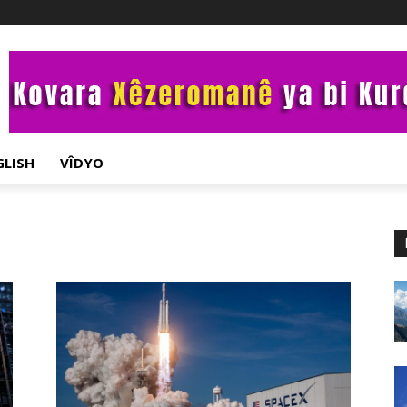
GLISH
VÎDYO