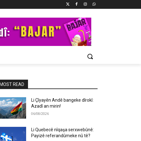
MOST READ
Li Çîyayên Andê bangeke dîrokî:
Azadî an mirin!
06/08/2026
Li Quebecê nîqaşa serxwebûnê:
Payizê referandûmeke nû tê?