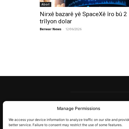
Aborî
Nirxê bazarê yê SpaceXê îro bû 2
trîlyon dolar
Berwar News
-
12/06/2026
Manage Permissions
Berw
têkîl
We access your device information to analyze traffic on our site and provid
ye. 
better service. Failure to consent may restrict the use of some features.
gira