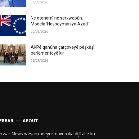
06/08/2026
Ne otonomî ne serxwebûn:
Modela ‘Hevpeymaniya Azad’
05/08/2026
AKPê qanûna çarçoveyê pêşkêşî
parlamentoyê kir
05/08/2026
ERBAR
ABOUT
rwar News weşanxaneyek naveroka dîjîtal e ku