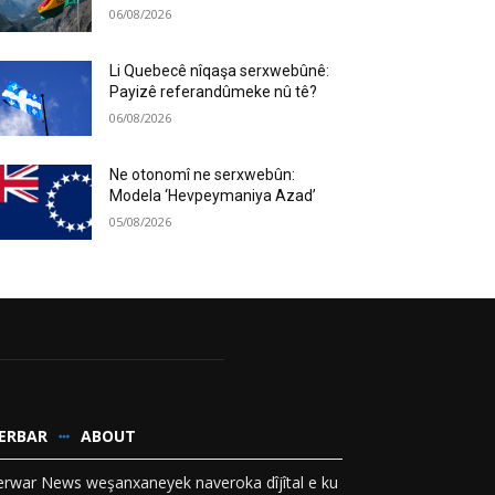
06/08/2026
Li Quebecê nîqaşa serxwebûnê:
Payizê referandûmeke nû tê?
06/08/2026
Ne otonomî ne serxwebûn:
Modela ‘Hevpeymaniya Azad’
05/08/2026
ERBAR
ABOUT
rwar News weşanxaneyek naveroka dîjîtal e ku