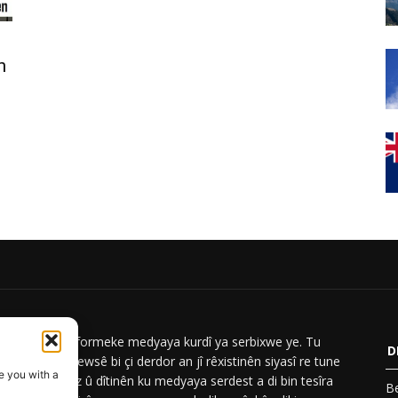
n
ar News platformeke medyaya kurdî ya serbixwe ye. Tu
D
iyên Berwar Newsê bi çi derdor an jî rêxistinên siyasî re tune
e you with a
Em nûçe, analiz û dîtinên ku medyaya serdest a di bin tesîra
Be