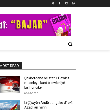
MOST READ
Çekberdana bê statû: Dewlet
meseleya kurd bi ewlehîyê
bisînor dike
06/08/2026
Li Çîyayên Andê bangeke dîrokî:
Azadî an mirin!