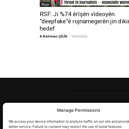
Nûçe
RSF: Ji %74 êrîşên vîdeoyên
“deepfake”ê rojnamegerên jin diki
hedef
A.Rahman ÇELÎK
-
10/02/2026
Manage Permissions
Berw
têkîl
We access your device information to analyze traffic on our site and provid
ye. 
better service. Failure to consent may restrict the use of some features.