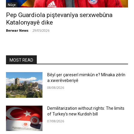
Nûçe
Pep Guardiola piştevanîya serxwebûna
Katalonyayê dike
Berwar News
-
29/05/2026
MOST READ
Bêyî şer çareserî mimkûn e? Mînaka zêrîn
a xwerêveberiyê
08/08/2026
Demilitarization without rights: The limits
of Turkey’s new Kurdish bill
07/08/2026