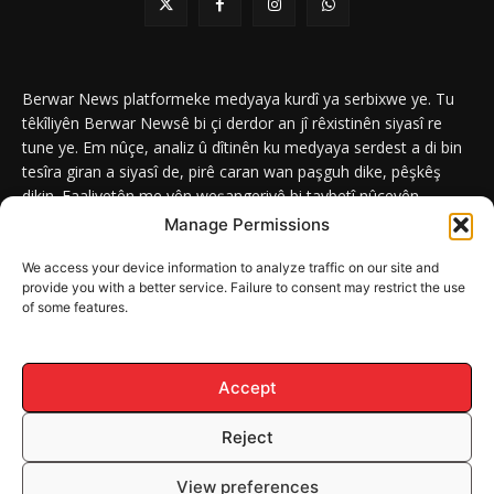
Berwar News platformeke medyaya kurdî ya serbixwe ye. Tu
têkîliyên Berwar Newsê bi çi derdor an jî rêxistinên siyasî re
tune ye. Em nûçe, analiz û dîtinên ku medyaya serdest a di bin
tesîra giran a siyasî de, pirê caran wan paşguh dike, pêşkêş
dikin. Faaliyetên me yên weşangeriyê bi taybetî nûçeyên
navneteweyî yên qeyranên siyasî û civakî û yên têkîlî kurdan e.
Manage Permissions
We access your device information to analyze traffic on our site and
provide you with a better service. Failure to consent may restrict the use
of some features.
DERBAR
ABOUT
Berwar News weşanxaneyek naveroka dîjîtal e ku bi
Berwar
Media
ve girêdayî ye.
Accept
Reject
© Mafê Telîfê 2026, Hemû mafên naveroka malperê BERWAR NEWS
View preferences