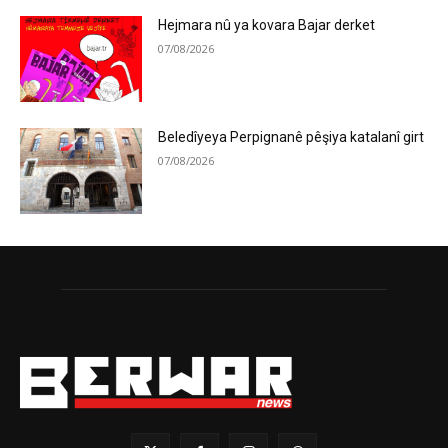
Hejmara nû ya kovara Bajar derket
07/08/2026
Beledîyeya Perpignanê pêşiya katalanî girt
07/08/2026