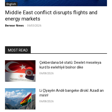
English
Middle East conflict disrupts flights and
energy markets
Berwar News
-
06/03/2026
MOST READ
Çekberdana bê statû: Dewlet meseleya
kurd bi ewlehîyê bisînor dike
06/08/2026
Li Çîyayên Andê bangeke dîrokî: Azadî an
mirin!
06/08/2026