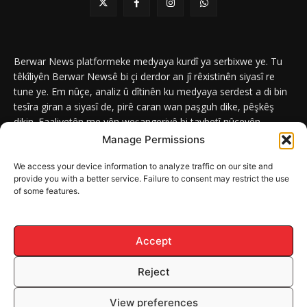
Berwar News platformeke medyaya kurdî ya serbixwe ye. Tu
têkîliyên Berwar Newsê bi çi derdor an jî rêxistinên siyasî re
tune ye. Em nûçe, analiz û dîtinên ku medyaya serdest a di bin
tesîra giran a siyasî de, pirê caran wan paşguh dike, pêşkêş
dikin. Faaliyetên me yên weşangeriyê bi taybetî nûçeyên
navneteweyî yên qeyranên siyasî û civakî û yên têkîlî kurdan e.
Manage Permissions
We access your device information to analyze traffic on our site and
provide you with a better service. Failure to consent may restrict the use
of some features.
DERBAR
ABOUT
Berwar News weşanxaneyek naveroka dîjîtal e ku bi
Berwar
Media
ve girêdayî ye.
Accept
Reject
© Mafê Telîfê 2026, Hemû mafên naveroka malperê BERWAR NEWS
View preferences