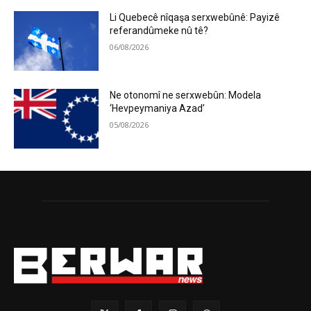
Li Quebecê nîqaşa serxwebûnê: Payizê
referandûmeke nû tê?
06/08/2026
Ne otonomî ne serxwebûn: Modela
‘Hevpeymaniya Azad’
05/08/2026