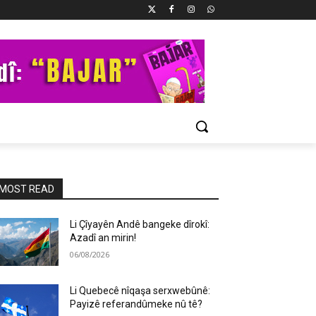
MOST READ
Li Çîyayên Andê bangeke dîrokî:
Azadî an mirin!
06/08/2026
Li Quebecê nîqaşa serxwebûnê:
Payizê referandûmeke nû tê?