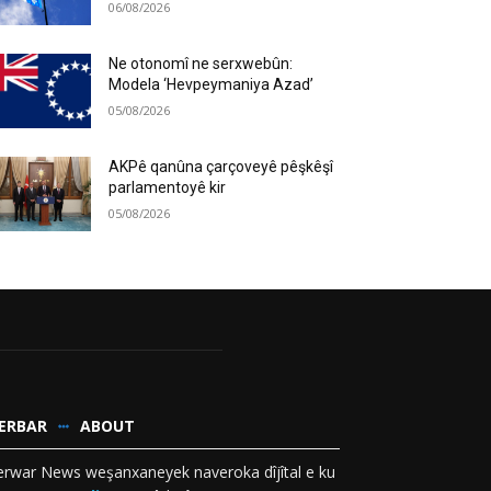
06/08/2026
Ne otonomî ne serxwebûn:
Modela ‘Hevpeymaniya Azad’
05/08/2026
AKPê qanûna çarçoveyê pêşkêşî
parlamentoyê kir
05/08/2026
ERBAR
ABOUT
rwar News weşanxaneyek naveroka dîjîtal e ku