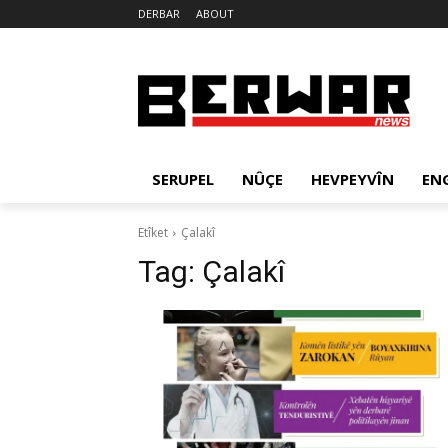
DERBAR
ABOUT
SERUPEL
NÛÇE
HEVPEYVÎN
EN
Etîket
Çalakî
Tag:
Çalakî