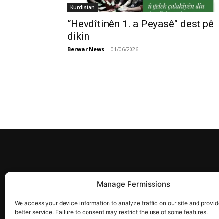
Kurdistan
“Hevdîtinên 1. a Peyasê” dest pê
dikin
Berwar News
-
01/06/2026
Manage Permissions
Berw
têkîl
We access your device information to analyze traffic on our site and provid
ye. 
better service. Failure to consent may restrict the use of some features.
gira