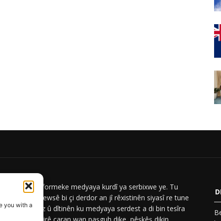
ar News platformeke medyaya kurdî ya serbixwe ye. Tu
D
iyên Berwar Newsê bi çi derdor an jî rêxistinên siyasî re tune
e you with a
Em nûçe, analiz û dîtinên ku medyaya serdest a di bin tesîra
Be
n a siyasî de, pirê caran wan paşguh dike, pêşkêş dikin.