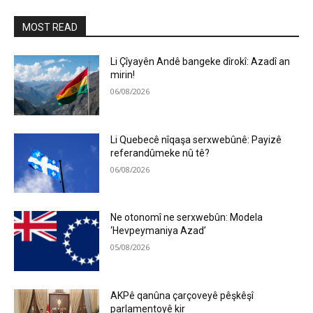
MOST READ
Li Çîyayên Andê bangeke dîrokî: Azadî an
mirin!
06/08/2026
Li Quebecê nîqaşa serxwebûnê: Payizê
referandûmeke nû tê?
06/08/2026
Ne otonomî ne serxwebûn: Modela
‘Hevpeymaniya Azad’
05/08/2026
AKPê qanûna çarçoveyê pêşkêşî
parlamentoyê kir