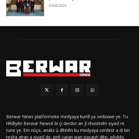
05/08/2026
Berwar News platformeke medyaya kurdî ya serbixwe ye. Tu
têkîliyên Berwar Newsê bi çi derdor an jî rêxistinên siyasî re
tune ye. Em nûçe, analiz û dîtinên ku medyaya serdest a di bin
tesîra giran a siyasî de, pirê caran wan paşguh dike, pêşkêş