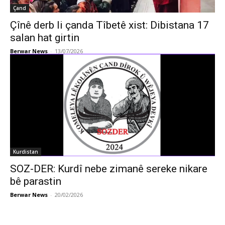
Çand
Çînê derb li çanda Tîbetê xist: Dibistana 17
salan hat girtin
Berwar News
-
13/07/2026
Kurdistan
SOZ-DER: Kurdî nebe zimanê sereke nikare
bê parastin
Berwar News
-
20/02/2026